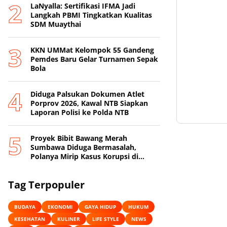
LaNyalla: Sertifikasi IFMA Jadi
Langkah PBMI Tingkatkan Kualitas
SDM Muaythai
KKN UMMat Kelompok 55 Gandeng
Pemdes Baru Gelar Turnamen Sepak
Bola
Diduga Palsukan Dokumen Atlet
Porprov 2026, Kawal NTB Siapkan
Laporan Polisi ke Polda NTB
Proyek Bibit Bawang Merah
Sumbawa Diduga Bermasalah,
Polanya Mirip Kasus Korupsi di
Lobar
Tag Terpopuler
BUDAYA
EKONOMI
GAYA HIDUP
HUKUM
KESEHATAN
KULINER
LIFE STYLE
NEWS