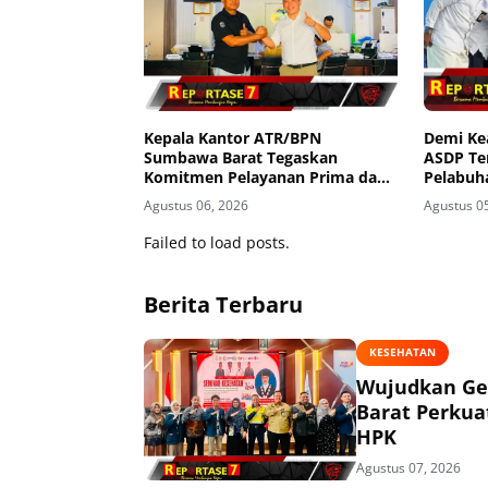
Kepala Kantor ATR/BPN
Demi K
Sumbawa Barat Tegaskan
ASDP Te
Komitmen Pelayanan Prima dan
Pelabuh
Buka Pintu Pengaduan
Agustus 06, 2026
Agustus 0
Masyarakat
Failed to load posts.
Berita Terbaru
KESEHATAN
Wujudkan Ge
Barat Perkua
HPK
Agustus 07, 2026