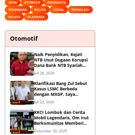
OPINI
OTOMOTIF
PARIWISATA
PENDIDIKAN
POLITIK
SOSIAL
TEKNOLOGI
WISATA
OLAHRAGA
Otomotif
Naik Penyidikan, Kejati
NTB Usut Dugaan Korupsi
Dana Bank NTB Syariah
untuk MXGP 2023
Juli 28, 2026
Klarifikasi Bang Zul Sebut
Kasus LSMC Berbeda
dengan MXGP, Saya
Dipanggil Sebagai Saksi
Juli 22, 2026
KKCI Lombok dan Cerita
Mobil Legendaris, Om Irul:
Berkomunitas Memberi
Manfaat dan Membangun
Desember 30, 2025
Imej Positif