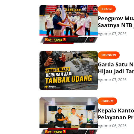
BEKASI
Pengprov Mua
Saatnya NTB 
Agustus 07, 2026
EKONOMI
Garda Satu N
Hijau Jadi T
Agustus 07, 2026
HUKUM
Kepala Kant
Pelayanan P
Agustus 06, 2026