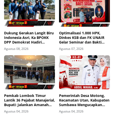
Dukung Gerakan Langit Biru
Optimalisasi 1.000 HPK,
Indonesia Asri, Ka BPOKK
Dinkes KSB dan FK UNAIR
DPP Demokrat Hadiri
Gelar Seminar dan Bakti
Kegiatan di Loteng
Sosial
Agustus 08, 2026
Agustus 07, 2026
Pemkab Lombok Timur
Pemerintah Desa Motong,
Lantik 36 Pejabat Manajerial,
Kecamatan Utan, Kabupaten
Bupati: Jalankan Amanah
Sumbawa Mengucapkan
dengan Penuh Tanggung
Dirgahayu Republik
Agustus 04, 2026
Agustus 04, 2026
Jawab
Indonesia ke-81