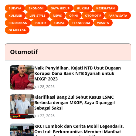
BUDAYA
EKONOMI
GAYA HIDUP
HUKUM
KESEHATAN
KULINER
LIFE STYLE
NEWS
OPINI
OTOMOTIF
PARIWISATA
PENDIDIKAN
POLITIK
SOSIAL
TEKNOLOGI
WISATA
OLAHRAGA
Otomotif
Naik Penyidikan, Kejati NTB Usut Dugaan
Korupsi Dana Bank NTB Syariah untuk
MXGP 2023
Juli 28, 2026
Klarifikasi Bang Zul Sebut Kasus LSMC
Berbeda dengan MXGP, Saya Dipanggil
Sebagai Saksi
Juli 22, 2026
KKCI Lombok dan Cerita Mobil Legendaris,
Om Irul: Berkomunitas Memberi Manfaat