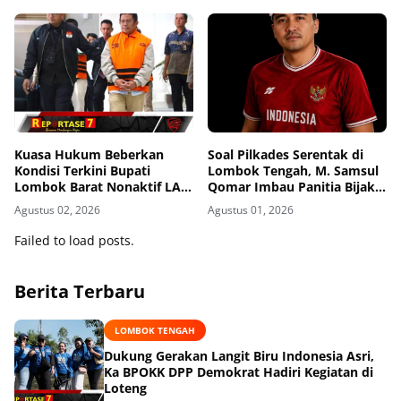
Kuasa Hukum Beberkan
Soal Pilkades Serentak di
Kondisi Terkini Bupati
Lombok Tengah, M. Samsul
Lombok Barat Nonaktif LAZ
Qomar Imbau Panitia Bijak
di Rutan KPK, Pasrah dan
dan Calon Kades Hindari
Agustus 02, 2026
Agustus 01, 2026
Kooperatif
Money Politics
Failed to load posts.
Berita Terbaru
LOMBOK TENGAH
Dukung Gerakan Langit Biru Indonesia Asri,
Ka BPOKK DPP Demokrat Hadiri Kegiatan di
Loteng