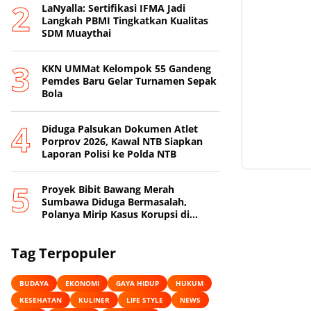
LaNyalla: Sertifikasi IFMA Jadi
Langkah PBMI Tingkatkan Kualitas
SDM Muaythai
KKN UMMat Kelompok 55 Gandeng
Pemdes Baru Gelar Turnamen Sepak
Bola
Diduga Palsukan Dokumen Atlet
Porprov 2026, Kawal NTB Siapkan
Laporan Polisi ke Polda NTB
Proyek Bibit Bawang Merah
Sumbawa Diduga Bermasalah,
Polanya Mirip Kasus Korupsi di
Lobar
Tag Terpopuler
BUDAYA
EKONOMI
GAYA HIDUP
HUKUM
KESEHATAN
KULINER
LIFE STYLE
NEWS