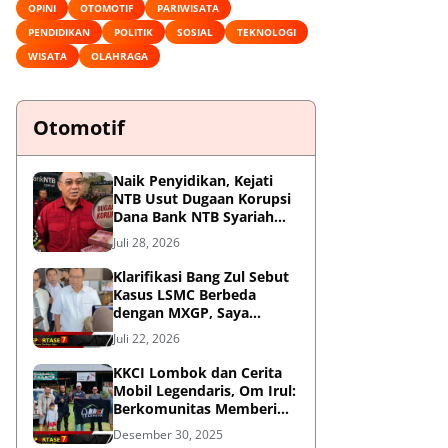
OPINI
OTOMOTIF
PARIWISATA
PENDIDIKAN
POLITIK
SOSIAL
TEKNOLOGI
WISATA
OLAHRAGA
Otomotif
Naik Penyidikan, Kejati
NTB Usut Dugaan Korupsi
Dana Bank NTB Syariah
untuk MXGP 2023
Juli 28, 2026
Klarifikasi Bang Zul Sebut
Kasus LSMC Berbeda
dengan MXGP, Saya
Dipanggil Sebagai Saksi
Juli 22, 2026
KKCI Lombok dan Cerita
Mobil Legendaris, Om Irul:
Berkomunitas Memberi
Manfaat dan Membangun
Desember 30, 2025
Imej Positif