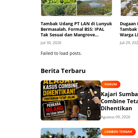
Tambak Udang PT LAN di Lunyuk
Dugaan 
Bermasalah, Formal BSS: IPAL
Tambak 
Tak Sesuai dan Mangrove
Warga Li
Dibabat
Mati, An
Juli 30, 2026
Juli 29, 20
Gatal
Failed to load posts.
Berita Terbaru
HUKUM
Kajari Sumba
Combine Teta
Dihentikan
Agustus 09, 2026
LOMBOK TENGAH