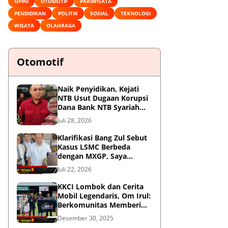
OPINI
OTOMOTIF
PARIWISATA
PENDIDIKAN
POLITIK
SOSIAL
TEKNOLOGI
WISATA
OLAHRAGA
Otomotif
Naik Penyidikan, Kejati
NTB Usut Dugaan Korupsi
Dana Bank NTB Syariah
untuk MXGP 2023
Juli 28, 2026
Klarifikasi Bang Zul Sebut
Kasus LSMC Berbeda
dengan MXGP, Saya
Dipanggil Sebagai Saksi
Juli 22, 2026
KKCI Lombok dan Cerita
Mobil Legendaris, Om Irul:
Berkomunitas Memberi
Manfaat dan Membangun
Desember 30, 2025
Imej Positif