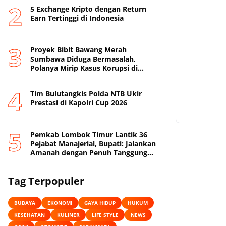
5 Exchange Kripto dengan Return
Earn Tertinggi di Indonesia
Proyek Bibit Bawang Merah
Sumbawa Diduga Bermasalah,
Polanya Mirip Kasus Korupsi di
Lobar
Tim Bulutangkis Polda NTB Ukir
Prestasi di Kapolri Cup 2026
Pemkab Lombok Timur Lantik 36
Pejabat Manajerial, Bupati: Jalankan
Amanah dengan Penuh Tanggung
Jawab
Tag Terpopuler
BUDAYA
EKONOMI
GAYA HIDUP
HUKUM
KESEHATAN
KULINER
LIFE STYLE
NEWS