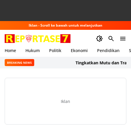
Iklan - Scroll ke bawah untuk melanjutkan
Home
Hukum
Politik
Ekonomi
Pendidikan
S
Tingkatkan Mutu dan Transparan
BREAKING NEWS
Iklan