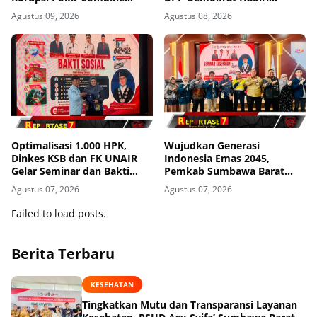
Tetap Berjalan, Agung: Tidak
Kegiatan di Loteng
Agustus 09, 2026
Agustus 08, 2026
Ada Alasan Kasus
Dihentikan
Optimalisasi 1.000 HPK,
Wujudkan Generasi
Dinkes KSB dan FK UNAIR
Indonesia Emas 2045,
Gelar Seminar dan Bakti
Pemkab Sumbawa Barat
Sosial
Perkuat Komitmen Lewat
Agustus 07, 2026
Agustus 07, 2026
Seminar Kesehatan 1.000
HPK
Failed to load posts.
Berita Terbaru
KESEHATAN
Tingkatkan Mutu dan Transparansi Layanan