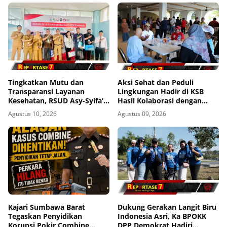
Tingkatkan Mutu dan
Aksi Sehat dan Peduli
Transparansi Layanan
Lingkungan Hadir di KSB
Kesehatan, RSUD Asy-Syifa’
Hasil Kolaborasi dengan
Sumbawa Barat Terima
UNAIR
Agustus 10, 2026
Agustus 09, 2026
Kunjungan Evaluasi
Ombudsman RI
Kajari Sumbawa Barat
Dukung Gerakan Langit Biru
Tegaskan Penyidikan
Indonesia Asri, Ka BPOKK
Korupsi Pokir Combine
DPP Demokrat Hadiri