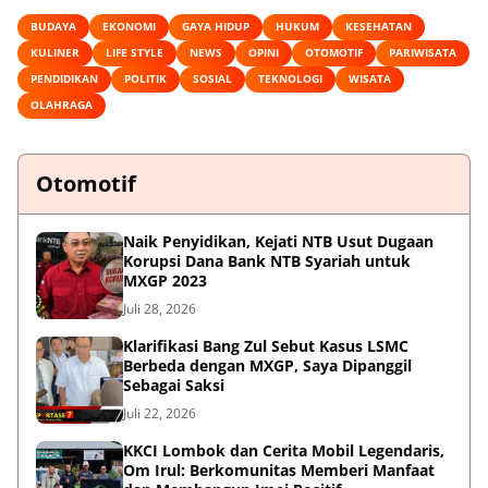
BUDAYA
EKONOMI
GAYA HIDUP
HUKUM
KESEHATAN
KULINER
LIFE STYLE
NEWS
OPINI
OTOMOTIF
PARIWISATA
PENDIDIKAN
POLITIK
SOSIAL
TEKNOLOGI
WISATA
OLAHRAGA
Otomotif
Naik Penyidikan, Kejati NTB Usut Dugaan
Korupsi Dana Bank NTB Syariah untuk
MXGP 2023
Juli 28, 2026
Klarifikasi Bang Zul Sebut Kasus LSMC
Berbeda dengan MXGP, Saya Dipanggil
Sebagai Saksi
Juli 22, 2026
KKCI Lombok dan Cerita Mobil Legendaris,
Om Irul: Berkomunitas Memberi Manfaat