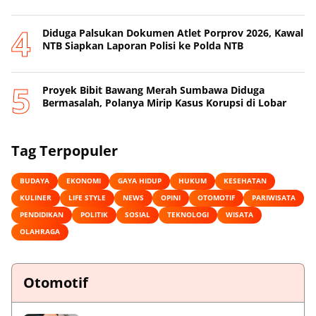
Diduga Palsukan Dokumen Atlet Porprov 2026, Kawal
NTB Siapkan Laporan Polisi ke Polda NTB
Proyek Bibit Bawang Merah Sumbawa Diduga
Bermasalah, Polanya Mirip Kasus Korupsi di Lobar
Tag Terpopuler
BUDAYA
EKONOMI
GAYA HIDUP
HUKUM
KESEHATAN
KULINER
LIFE STYLE
NEWS
OPINI
OTOMOTIF
PARIWISATA
PENDIDIKAN
POLITIK
SOSIAL
TEKNOLOGI
WISATA
OLAHRAGA
Otomotif