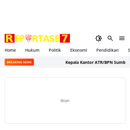
Home
Hukum
Politik
Ekonomi
Pendidikan
S
Kepala Kantor ATR/BPN Sumbawa Bar
BREAKING NEWS
Iklan