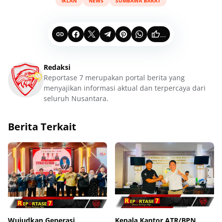
IKLAN
NEWS
SUMBAWA BARAT
...
Redaksi
Reportase 7 merupakan portal berita yang
menyajikan informasi aktual dan terpercaya dari
seluruh Nusantara.
Berita Terkait
Wujudkan Generasi
Kepala Kantor ATR/BPN