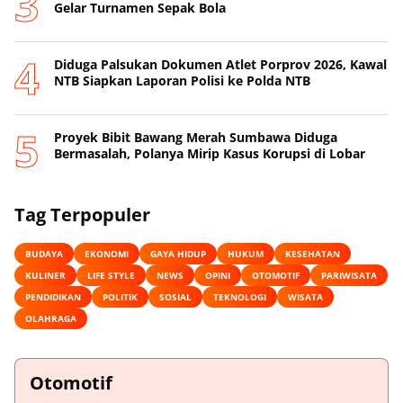
Gelar Turnamen Sepak Bola
Diduga Palsukan Dokumen Atlet Porprov 2026, Kawal
NTB Siapkan Laporan Polisi ke Polda NTB
Proyek Bibit Bawang Merah Sumbawa Diduga
Bermasalah, Polanya Mirip Kasus Korupsi di Lobar
Tag Terpopuler
BUDAYA
EKONOMI
GAYA HIDUP
HUKUM
KESEHATAN
KULINER
LIFE STYLE
NEWS
OPINI
OTOMOTIF
PARIWISATA
PENDIDIKAN
POLITIK
SOSIAL
TEKNOLOGI
WISATA
OLAHRAGA
Otomotif