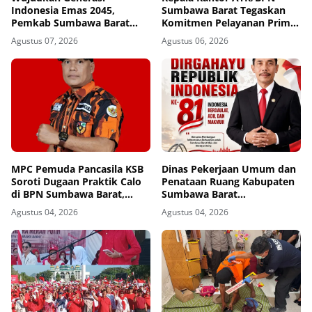
Indonesia Emas 2045,
Sumbawa Barat Tegaskan
Pemkab Sumbawa Barat
Komitmen Pelayanan Prima
Perkuat Komitmen Lewat
dan Buka Pintu Pengaduan
Agustus 07, 2026
Agustus 06, 2026
Seminar Kesehatan 1.000
Masyarakat
HPK
MPC Pemuda Pancasila KSB
Dinas Pekerjaan Umum dan
Soroti Dugaan Praktik Calo
Penataan Ruang Kabupaten
di BPN Sumbawa Barat,
Sumbawa Barat
Desak Evaluasi Total dan
Mengucapkan Dirgahayu
Agustus 04, 2026
Agustus 04, 2026
Turun Tangan Aparat
Republik Indonesia ke-81
Penegak Hukum