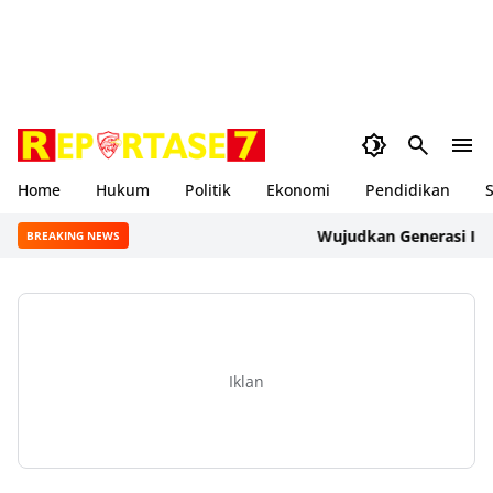
Home
Hukum
Politik
Ekonomi
Pendidikan
S
Wujudkan Generasi Indone
BREAKING NEWS
Iklan