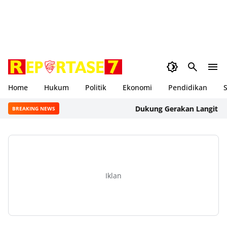
Home
Hukum
Politik
Ekonomi
Pendidikan
S
Dukung Gerakan Langit Biru In
BREAKING NEWS
Iklan