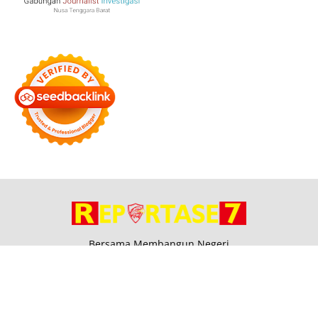
Bersama Membangun Negeri
Tentang Kami
Alamat
Hubungi
Disclaimer