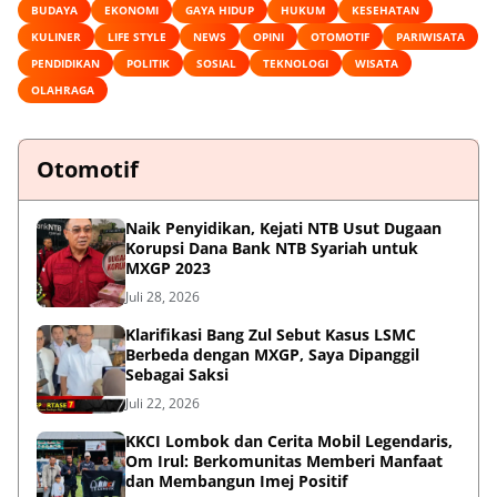
BUDAYA
EKONOMI
GAYA HIDUP
HUKUM
KESEHATAN
KULINER
LIFE STYLE
NEWS
OPINI
OTOMOTIF
PARIWISATA
PENDIDIKAN
POLITIK
SOSIAL
TEKNOLOGI
WISATA
OLAHRAGA
Otomotif
Naik Penyidikan, Kejati NTB Usut Dugaan
Korupsi Dana Bank NTB Syariah untuk
MXGP 2023
Juli 28, 2026
Klarifikasi Bang Zul Sebut Kasus LSMC
Berbeda dengan MXGP, Saya Dipanggil
Sebagai Saksi
Juli 22, 2026
KKCI Lombok dan Cerita Mobil Legendaris,
Om Irul: Berkomunitas Memberi Manfaat
dan Membangun Imej Positif