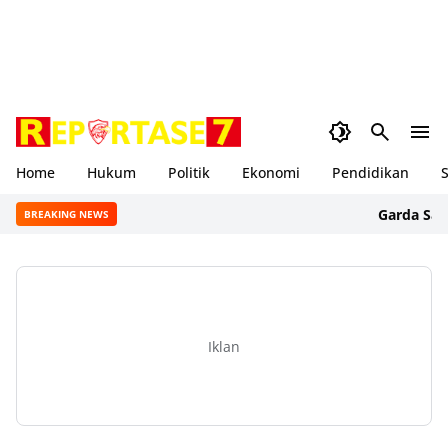
Home
Hukum
Politik
Ekonomi
Pendidikan
S
Garda Satu NTB
BREAKING NEWS
Iklan