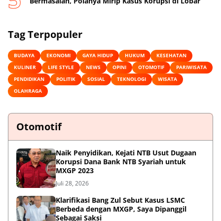
Bermasalah, Polanya Mirip Kasus Korupsi di Lobar
Tag Terpopuler
BUDAYA
EKONOMI
GAYA HIDUP
HUKUM
KESEHATAN
KULINER
LIFE STYLE
NEWS
OPINI
OTOMOTIF
PARIWISATA
PENDIDIKAN
POLITIK
SOSIAL
TEKNOLOGI
WISATA
OLAHRAGA
Otomotif
Naik Penyidikan, Kejati NTB Usut Dugaan
Korupsi Dana Bank NTB Syariah untuk
MXGP 2023
Juli 28, 2026
Klarifikasi Bang Zul Sebut Kasus LSMC
Berbeda dengan MXGP, Saya Dipanggil
Sebagai Saksi