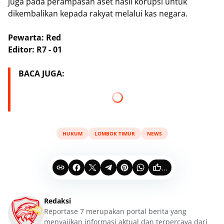
juga pada perampasan aset hasil korupsi untuk
dikembalikan kepada rakyat melalui kas negara.
Pewarta: Red
Editor: R7 - 01
BACA JUGA:
HUKUM
LOMBOK TIMUR
NEWS
...
Redaksi
Reportase 7 merupakan portal berita yang
menyajikan informasi aktual dan terpercaya dari