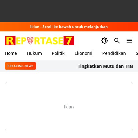
Iklan - Scroll ke bawah untuk melanjutkan
Home
Hukum
Politik
Ekonomi
Pendidikan
S
Tingkatkan Mutu dan Transparans
BREAKING NEWS
Iklan