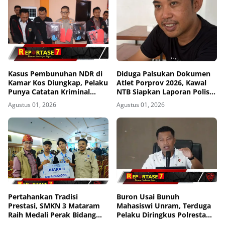
Kasus Pembunuhan NDR di
Diduga Palsukan Dokumen
Kamar Kos Diungkap, Pelaku
Atlet Porprov 2026, Kawal
Punya Catatan Kriminal
NTB Siapkan Laporan Polisi
Kekerasan
ke Polda NTB
Agustus 01, 2026
Agustus 01, 2026
Pertahankan Tradisi
Buron Usai Bunuh
Prestasi, SMKN 3 Mataram
Mahasiswi Unram, Terduga
Raih Medali Perak Bidang
Pelaku Diringkus Polresta
Robotics di LKS Tingkat
Mataram di Gomong