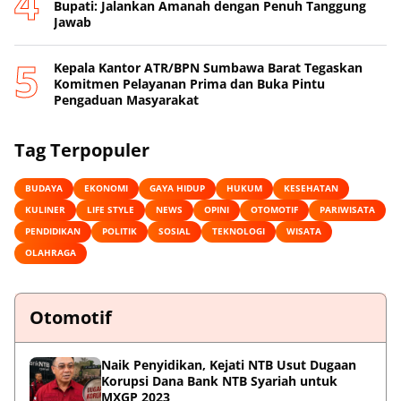
Bupati: Jalankan Amanah dengan Penuh Tanggung
Jawab
Kepala Kantor ATR/BPN Sumbawa Barat Tegaskan
Komitmen Pelayanan Prima dan Buka Pintu
Pengaduan Masyarakat
Tag Terpopuler
BUDAYA
EKONOMI
GAYA HIDUP
HUKUM
KESEHATAN
KULINER
LIFE STYLE
NEWS
OPINI
OTOMOTIF
PARIWISATA
PENDIDIKAN
POLITIK
SOSIAL
TEKNOLOGI
WISATA
OLAHRAGA
Otomotif
Naik Penyidikan, Kejati NTB Usut Dugaan
Korupsi Dana Bank NTB Syariah untuk
MXGP 2023