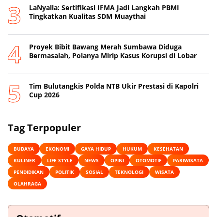
LaNyalla: Sertifikasi IFMA Jadi Langkah PBMI
Tingkatkan Kualitas SDM Muaythai
Proyek Bibit Bawang Merah Sumbawa Diduga
Bermasalah, Polanya Mirip Kasus Korupsi di Lobar
Tim Bulutangkis Polda NTB Ukir Prestasi di Kapolri
Cup 2026
Tag Terpopuler
BUDAYA
EKONOMI
GAYA HIDUP
HUKUM
KESEHATAN
KULINER
LIFE STYLE
NEWS
OPINI
OTOMOTIF
PARIWISATA
PENDIDIKAN
POLITIK
SOSIAL
TEKNOLOGI
WISATA
OLAHRAGA