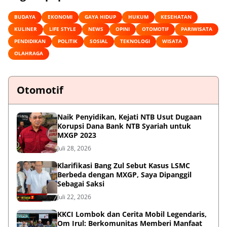
BUDAYA
EKONOMI
GAYA HIDUP
HUKUM
KESEHATAN
KULINER
LIFE STYLE
NEWS
OPINI
OTOMOTIF
PARIWISATA
PENDIDIKAN
POLITIK
SOSIAL
TEKNOLOGI
WISATA
OLAHRAGA
Otomotif
Naik Penyidikan, Kejati NTB Usut Dugaan
Korupsi Dana Bank NTB Syariah untuk
MXGP 2023
Juli 28, 2026
Klarifikasi Bang Zul Sebut Kasus LSMC
Berbeda dengan MXGP, Saya Dipanggil
Sebagai Saksi
Juli 22, 2026
KKCI Lombok dan Cerita Mobil Legendaris,
Om Irul: Berkomunitas Memberi Manfaat