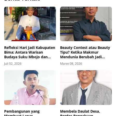
Refleksi Hari Jadi Kabupaten
Beauty Contest atau Beauty
Bima: Antara Warisan
Tipu? Ketika Makmur
Budaya Suku Mbojo dan
Mendunia Berubah Jadi
Tantangan Politik
Makmur Meninggal Dunia
Juli 02, 2026
Maret 08, 2026
Kontemporer
Pembangunan yang
Membela Daulat Desa,
Membuat Lapar
Perdes Pengakuan