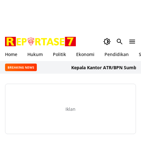
Home
Hukum
Politik
Ekonomi
Pendidikan
S
Kepala Kantor ATR/BPN Sumbawa Bara
BREAKING NEWS
Iklan