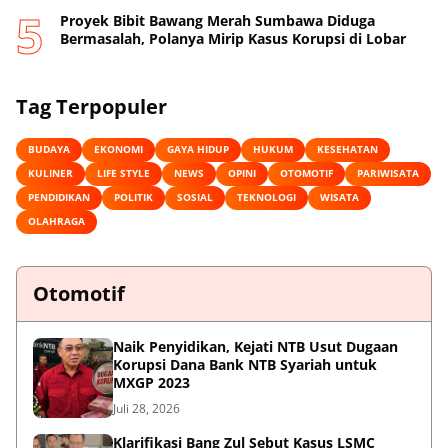
Proyek Bibit Bawang Merah Sumbawa Diduga
Bermasalah, Polanya Mirip Kasus Korupsi di Lobar
Tag Terpopuler
BUDAYA
EKONOMI
GAYA HIDUP
HUKUM
KESEHATAN
KULINER
LIFE STYLE
NEWS
OPINI
OTOMOTIF
PARIWISATA
PENDIDIKAN
POLITIK
SOSIAL
TEKNOLOGI
WISATA
OLAHRAGA
Otomotif
Naik Penyidikan, Kejati NTB Usut Dugaan
Korupsi Dana Bank NTB Syariah untuk
MXGP 2023
Juli 28, 2026
Klarifikasi Bang Zul Sebut Kasus LSMC