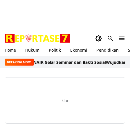
Home
Hukum
Politik
Ekonomi
Pendidikan
S
SB dan FK UNAIR Gelar Seminar dan Bakti Sosial
Wujudkan Genera
BREAKING NEWS
Iklan