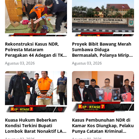
Rekonstruksi Kasus NDR,
Proyek Bibit Bawang Merah
Polresta Mataram
Sumbawa Diduga
Peragakan 44 Adegan di TKP
Bermasalah, Polanya Mirip
Kos Gomong
Kasus Korupsi di Lobar
Agustus 03, 2026
Agustus 03, 2026
Kuasa Hukum Beberkan
Kasus Pembunuhan NDR di
Kondisi Terkini Bupati
Kamar Kos Diungkap, Pelaku
Lombok Barat Nonaktif LAZ
Punya Catatan Kriminal
di Rutan KPK, Pasrah dan
Kekerasan