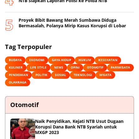
NTB Siapkan Laporan Polisi ke Polda NTB
Proyek Bibit Bawang Merah Sumbawa Diduga
Bermasalah, Polanya Mirip Kasus Korupsi di Lobar
Tag Terpopuler
BUDAYA
EKONOMI
GAYA HIDUP
HUKUM
KESEHATAN
KULINER
LIFE STYLE
NEWS
OPINI
OTOMOTIF
PARIWISATA
PENDIDIKAN
POLITIK
SOSIAL
TEKNOLOGI
WISATA
OLAHRAGA
Otomotif
Naik Penyidikan, Kejati NTB Usut Dugaan
Korupsi Dana Bank NTB Syariah untuk
MXGP 2023