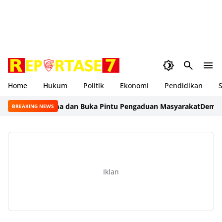
Home
Hukum
Politik
Ekonomi
Pendidikan
S
yanan Prima dan Buka Pintu Pengaduan Masyarakat
Demi Keaman
BREAKING NEWS
Iklan