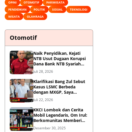
OPINI
OTOMOTIF
PARIWISATA
PENDIDIKAN
POLITIK
SOSIAL
TEKNOLOGI
WISATA
OLAHRAGA
Otomotif
Naik Penyidikan, Kejati
NTB Usut Dugaan Korupsi
Dana Bank NTB Syariah
untuk MXGP 2023
Juli 28, 2026
Klarifikasi Bang Zul Sebut
Kasus LSMC Berbeda
dengan MXGP, Saya
Dipanggil Sebagai Saksi
Juli 22, 2026
KKCI Lombok dan Cerita
Mobil Legendaris, Om Irul:
Berkomunitas Memberi
Manfaat dan Membangun
Desember 30, 2025
Imej Positif