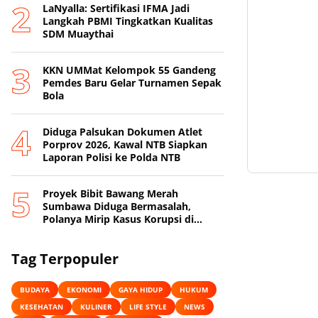
LaNyalla: Sertifikasi IFMA Jadi
Langkah PBMI Tingkatkan Kualitas
SDM Muaythai
KKN UMMat Kelompok 55 Gandeng
Pemdes Baru Gelar Turnamen Sepak
Bola
Diduga Palsukan Dokumen Atlet
Porprov 2026, Kawal NTB Siapkan
Laporan Polisi ke Polda NTB
Proyek Bibit Bawang Merah
Sumbawa Diduga Bermasalah,
Polanya Mirip Kasus Korupsi di
Lobar
Tag Terpopuler
BUDAYA
EKONOMI
GAYA HIDUP
HUKUM
KESEHATAN
KULINER
LIFE STYLE
NEWS