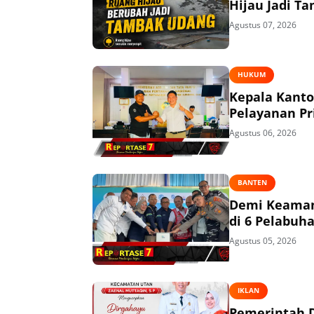
Hijau Jadi T
Agustus 07, 2026
HUKUM
Kepala Kant
Pelayanan P
Agustus 06, 2026
BANTEN
Demi Keaman
di 6 Pelabuh
Agustus 05, 2026
IKLAN
Pemerintah 