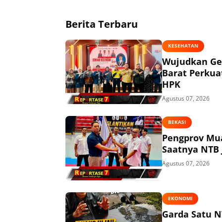
Berita Terbaru
KESEHATAN
Wujudkan Ge
Barat Perkua
HPK
Agustus 07, 2026
BEKASI
Pengprov Mua
Saatnya NTB 
Agustus 07, 2026
EKONOMI
Garda Satu N