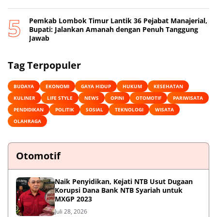
Pemkab Lombok Timur Lantik 36 Pejabat Manajerial,
Bupati: Jalankan Amanah dengan Penuh Tanggung
Jawab
Tag Terpopuler
BUDAYA
EKONOMI
GAYA HIDUP
HUKUM
KESEHATAN
KULINER
LIFE STYLE
NEWS
OPINI
OTOMOTIF
PARIWISATA
PENDIDIKAN
POLITIK
SOSIAL
TEKNOLOGI
WISATA
OLAHRAGA
Otomotif
Naik Penyidikan, Kejati NTB Usut Dugaan
Korupsi Dana Bank NTB Syariah untuk
MXGP 2023
Juli 28, 2026