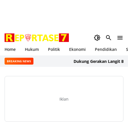
Home
Hukum
Politik
Ekonomi
Pendidikan
S
Dukung Gerakan Langit Biru Ind
BREAKING NEWS
Iklan