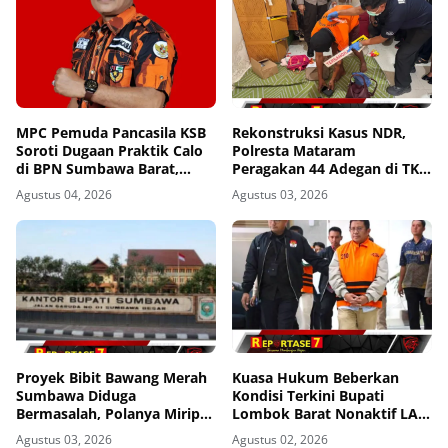
MPC Pemuda Pancasila KSB
Rekonstruksi Kasus NDR,
Soroti Dugaan Praktik Calo
Polresta Mataram
di BPN Sumbawa Barat,
Peragakan 44 Adegan di TKP
Desak Evaluasi Total dan
Kos Gomong
Agustus 04, 2026
Agustus 03, 2026
Turun Tangan Aparat
Penegak Hukum
Proyek Bibit Bawang Merah
Kuasa Hukum Beberkan
Sumbawa Diduga
Kondisi Terkini Bupati
Bermasalah, Polanya Mirip
Lombok Barat Nonaktif LAZ
Kasus Korupsi di Lobar
di Rutan KPK, Pasrah dan
Agustus 03, 2026
Agustus 02, 2026