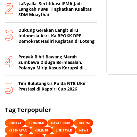
LaNyalla: Sertifikasi IFMA Jadi
Langkah PBMI Tingkatkan Kualitas
SDM Muaythai
Dukung Gerakan Langit Biru
Indonesia Asri, Ka BPOKK DPP
Demokrat Hadiri Kegiatan di Loteng
Proyek Bibit Bawang Merah
Sumbawa Diduga Bermasalah,
Polanya Mirip Kasus Korupsi di
Lobar
Tim Bulutangkis Polda NTB Ukir
Prestasi di Kapolri Cup 2026
Tag Terpopuler
BUDAYA
EKONOMI
GAYA HIDUP
HUKUM
KESEHATAN
KULINER
LIFE STYLE
NEWS