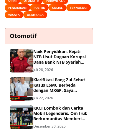
OPINI
OTOMOTIF
PARIWISATA
PENDIDIKAN
POLITIK
SOSIAL
TEKNOLOGI
WISATA
OLAHRAGA
Otomotif
Naik Penyidikan, Kejati
NTB Usut Dugaan Korupsi
Dana Bank NTB Syariah
untuk MXGP 2023
Juli 28, 2026
Klarifikasi Bang Zul Sebut
Kasus LSMC Berbeda
dengan MXGP, Saya
Dipanggil Sebagai Saksi
Juli 22, 2026
KKCI Lombok dan Cerita
Mobil Legendaris, Om Irul:
Berkomunitas Memberi
Manfaat dan Membangun
Desember 30, 2025
Imej Positif