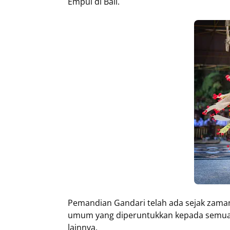
Empul di Bali.
Pemandian Gandari telah ada sejak zam
umum yang diperuntukkan kepada semua 
lainnya.