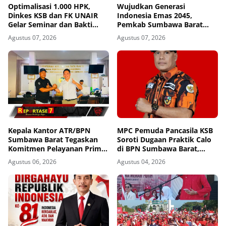
Optimalisasi 1.000 HPK,
Wujudkan Generasi
Dinkes KSB dan FK UNAIR
Indonesia Emas 2045,
Gelar Seminar dan Bakti
Pemkab Sumbawa Barat
Sosial
Perkuat Komitmen Lewat
Agustus 07, 2026
Agustus 07, 2026
Seminar Kesehatan 1.000
HPK
Kepala Kantor ATR/BPN
MPC Pemuda Pancasila KSB
Sumbawa Barat Tegaskan
Soroti Dugaan Praktik Calo
Komitmen Pelayanan Prima
di BPN Sumbawa Barat,
dan Buka Pintu Pengaduan
Desak Evaluasi Total dan
Agustus 06, 2026
Agustus 04, 2026
Masyarakat
Turun Tangan Aparat
Penegak Hukum