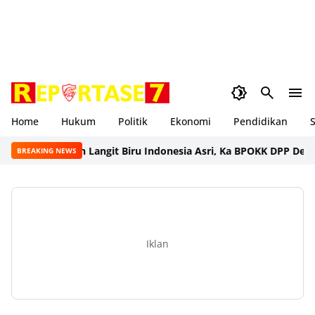
Home
Hukum
Politik
Ekonomi
Pendidikan
S
ng Gerakan Langit Biru Indonesia Asri, Ka BPOKK DPP Demokrat 
BREAKING NEWS
Iklan