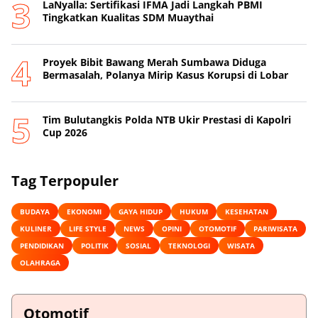
LaNyalla: Sertifikasi IFMA Jadi Langkah PBMI
Tingkatkan Kualitas SDM Muaythai
Proyek Bibit Bawang Merah Sumbawa Diduga
Bermasalah, Polanya Mirip Kasus Korupsi di Lobar
Tim Bulutangkis Polda NTB Ukir Prestasi di Kapolri
Cup 2026
Tag Terpopuler
BUDAYA
EKONOMI
GAYA HIDUP
HUKUM
KESEHATAN
KULINER
LIFE STYLE
NEWS
OPINI
OTOMOTIF
PARIWISATA
PENDIDIKAN
POLITIK
SOSIAL
TEKNOLOGI
WISATA
OLAHRAGA
Otomotif