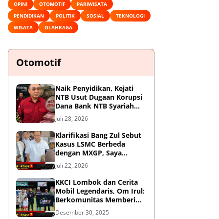
OPINI
OTOMOTIF
PARIWISATA
PENDIDIKAN
POLITIK
SOSIAL
TEKNOLOGI
WISATA
OLAHRAGA
Otomotif
Naik Penyidikan, Kejati
NTB Usut Dugaan Korupsi
Dana Bank NTB Syariah
untuk MXGP 2023
Juli 28, 2026
Klarifikasi Bang Zul Sebut
Kasus LSMC Berbeda
dengan MXGP, Saya
Dipanggil Sebagai Saksi
Juli 22, 2026
KKCI Lombok dan Cerita
Mobil Legendaris, Om Irul:
Berkomunitas Memberi
Manfaat dan Membangun
Desember 30, 2025
Imej Positif