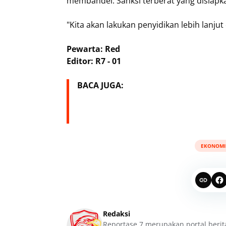
membandel. Sanksi terberat yang disiapk
​"Kita akan lakukan penyidikan lebih lanju
Pewarta: Red
Editor: R7 - 01
BACA JUGA:
EKONOMI
Redaksi
Reportase 7 merupakan portal berit