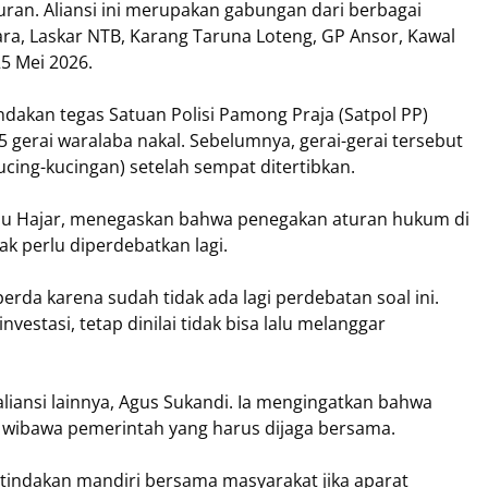
uran. Aliansi ini merupakan gabungan dari berbagai
tara, Laskar NTB, Karang Taruna Loteng, GP Ansor, Kawal
25 Mei 2026.
ndakan tegas Satuan Polisi Pamong Praja (Satpol PP)
gerai waralaba nakal. Sebelumnya, gerai-gerai tersebut
cing-kucingan) setelah sempat ditertibkan.
Ibnu Hajar, menegaskan bahwa penegakan aturan hukum di
k perlu diperdebatkan lagi.
rda karena sudah tidak ada lagi perdebatan soal ini.
stasi, tetap dinilai tidak bisa lalu melanggar
aliansi lainnya, Agus Sukandi. Ia mengingatkan bahwa
 wibawa pemerintah yang harus dijaga bersama.
tindakan mandiri bersama masyarakat jika aparat