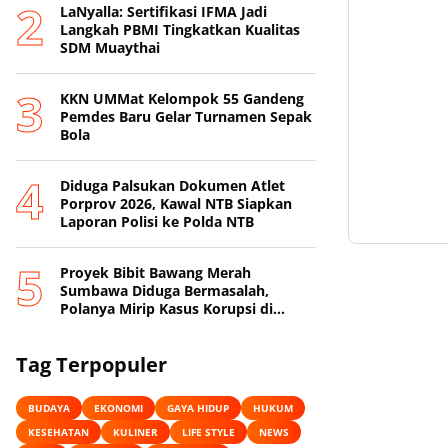
LaNyalla: Sertifikasi IFMA Jadi
Langkah PBMI Tingkatkan Kualitas
SDM Muaythai
KKN UMMat Kelompok 55 Gandeng
Pemdes Baru Gelar Turnamen Sepak
Bola
Diduga Palsukan Dokumen Atlet
Porprov 2026, Kawal NTB Siapkan
Laporan Polisi ke Polda NTB
Proyek Bibit Bawang Merah
Sumbawa Diduga Bermasalah,
Polanya Mirip Kasus Korupsi di
Lobar
Tag Terpopuler
BUDAYA
EKONOMI
GAYA HIDUP
HUKUM
KESEHATAN
KULINER
LIFE STYLE
NEWS