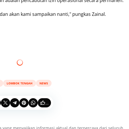
an adalah pencabutan izin operasional secara permanen.
t dan akan kami sampaikan nanti," pungkas Zainal.
LOMBOK TENGAH
NEWS
...
a yang menyajikan informasi aktual dan terpercaya dari seluruh