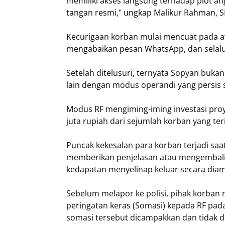
memiliki akses langsung terhadap plot an
tangan resmi," ungkap Malikur Rahman, S
Kecurigaan korban mulai mencuat pada aw
mengabaikan pesan WhatsApp, dan selalu
Setelah ditelusuri, ternyata Sopyan buka
lain dengan modus operandi yang persis 
Modus RF mengiming-iming investasi proy
juta rupiah dari sejumlah korban yang terid
Puncak kekesalan para korban terjadi s
memberikan penjelasan atau mengembalika
kedapatan menyelinap keluar secara dia
Sebelum melapor ke polisi, pihak korban
peringatan keras (Somasi) kepada RF pad
somasi tersebut dicampakkan dan tidak di