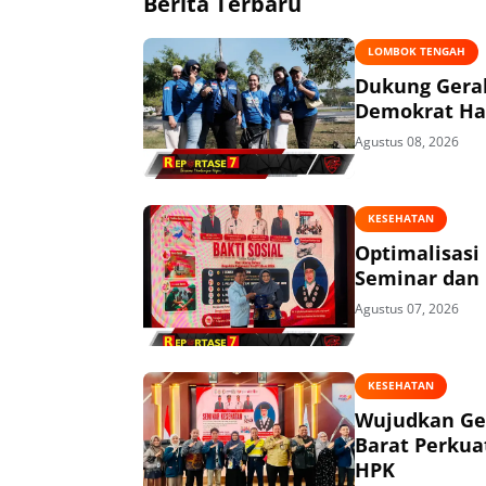
Berita Terbaru
LOMBOK TENGAH
Dukung Gerak
Demokrat Had
Agustus 08, 2026
KESEHATAN
Optimalisasi
Seminar dan 
Agustus 07, 2026
KESEHATAN
Wujudkan Ge
Barat Perkua
HPK