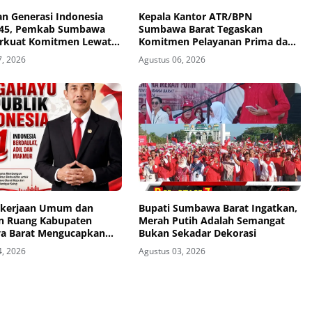
n Generasi Indonesia
Kepala Kantor ATR/BPN
045, Pemkab Sumbawa
Sumbawa Barat Tegaskan
erkuat Komitmen Lewat
Komitmen Pelayanan Prima dan
 Kesehatan 1.000 HPK
Buka Pintu Pengaduan
7, 2026
Agustus 06, 2026
Masyarakat
ekerjaan Umum dan
Bupati Sumbawa Barat Ingatkan,
n Ruang Kabupaten
Merah Putih Adalah Semangat
a Barat Mengucapkan
Bukan Sekadar Dekorasi
u Republik Indonesia ke-
4, 2026
Agustus 03, 2026