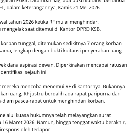
ggaran Pokir. Ditambah lagi ada bukti kuitansi bertanda
H., dalam keterangannya, Kamis 21 Mei 2026.
al tahun 2026 ketika RF mulai menghindar,
 mengelak saat ditemui di Kantor DPRD KSB.
n korban tunggal, ditemukan sedikitnya 7 orang korban
sama, lengkap dengan bukti kuitansi penyerahan uang.
ek dana aspirasi dewan. Diperkirakan mencapai ratusan
entifikasi sejauh ini.
aat mereka mencoba menemui RF di kantornya. Bukannya
n uang, RF justru berdalih ada rapat paripurna dan
m-diam pasca-rapat untuk menghindari korban.
 melalui kuasa hukumnya telah melayangkan surat
a 16 Maret 2026. Namun, hingga tenggat waktu berakhir,
respons oleh terlapor.