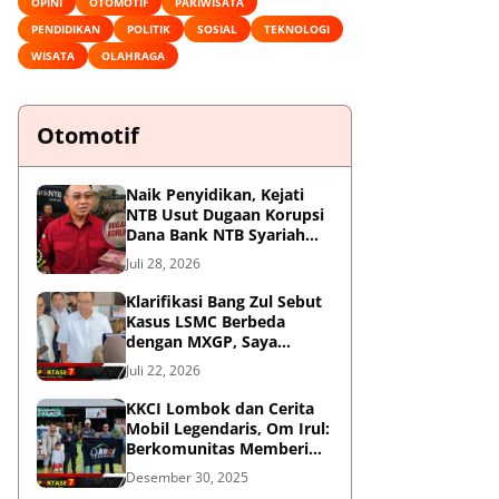
OPINI
OTOMOTIF
PARIWISATA
PENDIDIKAN
POLITIK
SOSIAL
TEKNOLOGI
WISATA
OLAHRAGA
Otomotif
Naik Penyidikan, Kejati
NTB Usut Dugaan Korupsi
Dana Bank NTB Syariah
untuk MXGP 2023
Juli 28, 2026
Klarifikasi Bang Zul Sebut
Kasus LSMC Berbeda
dengan MXGP, Saya
Dipanggil Sebagai Saksi
Juli 22, 2026
KKCI Lombok dan Cerita
Mobil Legendaris, Om Irul:
Berkomunitas Memberi
Manfaat dan Membangun
Desember 30, 2025
Imej Positif