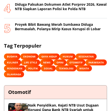
Diduga Palsukan Dokumen Atlet Porprov 2026, Kawal
NTB Siapkan Laporan Polisi ke Polda NTB
Proyek Bibit Bawang Merah Sumbawa Diduga
Bermasalah, Polanya Mirip Kasus Korupsi di Lobar
Tag Terpopuler
BUDAYA
EKONOMI
GAYA HIDUP
HUKUM
KESEHATAN
KULINER
LIFE STYLE
NEWS
OPINI
OTOMOTIF
PARIWISATA
PENDIDIKAN
POLITIK
SOSIAL
TEKNOLOGI
WISATA
OLAHRAGA
Otomotif
Naik Penyidikan, Kejati NTB Usut Dugaan
Korupsi Dana Bank NTB Syariah untuk