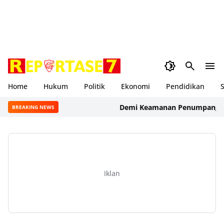
Home
Hukum
Politik
Ekonomi
Pendidikan
S
Demi Keamanan Penumpang, ASDP Te
BREAKING NEWS
Iklan