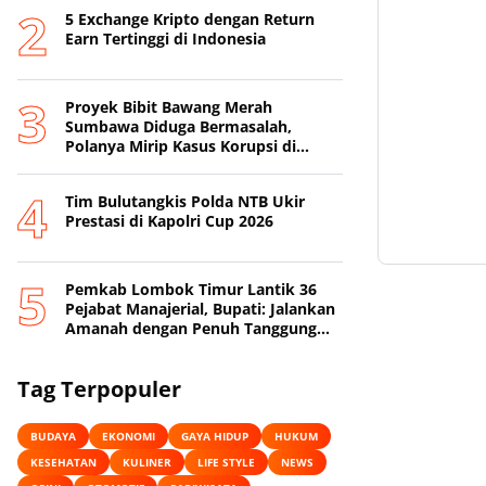
5 Exchange Kripto dengan Return
Earn Tertinggi di Indonesia
Proyek Bibit Bawang Merah
Sumbawa Diduga Bermasalah,
Polanya Mirip Kasus Korupsi di
Lobar
Tim Bulutangkis Polda NTB Ukir
Prestasi di Kapolri Cup 2026
Pemkab Lombok Timur Lantik 36
Pejabat Manajerial, Bupati: Jalankan
Amanah dengan Penuh Tanggung
Jawab
Tag Terpopuler
BUDAYA
EKONOMI
GAYA HIDUP
HUKUM
KESEHATAN
KULINER
LIFE STYLE
NEWS