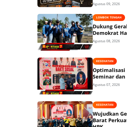
Agustus 09, 2026
LOMBOK TENGAH
Dukung Gerak
Demokrat Had
Agustus 08, 2026
KESEHATAN
Optimalisasi
Seminar dan 
Agustus 07, 2026
KESEHATAN
Wujudkan Ge
Barat Perkua
HPK