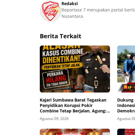
Redaksi
Reportase 7 merupakan portal berit
Nusantara.
Berita Terkait
Kajari Sumbawa Barat Tegaskan
Dukung 
Penyidikan Korupsi Pokir
Indones
Combine Tetap Berjalan, Agung:
Demokrat
Tidak Ada Alasan Kasus
Loteng
Agustus 09, 2026
Agustus 0
Dihentikan