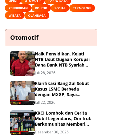
OPINI
OTOMOTIF
PARIWISATA
PENDIDIKAN
POLITIK
SOSIAL
TEKNOLOGI
WISATA
OLAHRAGA
Otomotif
Naik Penyidikan, Kejati
NTB Usut Dugaan Korupsi
Dana Bank NTB Syariah
untuk MXGP 2023
Juli 28, 2026
Klarifikasi Bang Zul Sebut
Kasus LSMC Berbeda
dengan MXGP, Saya
Dipanggil Sebagai Saksi
Juli 22, 2026
KKCI Lombok dan Cerita
Mobil Legendaris, Om Irul:
Berkomunitas Memberi
Manfaat dan Membangun
Desember 30, 2025
Imej Positif