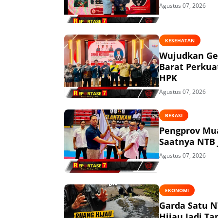
Agustus 07, 2026
KESEHATAN
Wujudkan Ge
Barat Perkua
HPK
Agustus 07, 2026
BEKASI
Pengprov Mua
Saatnya NTB 
Agustus 07, 2026
EKONOMI
Garda Satu N
Hijau Jadi T