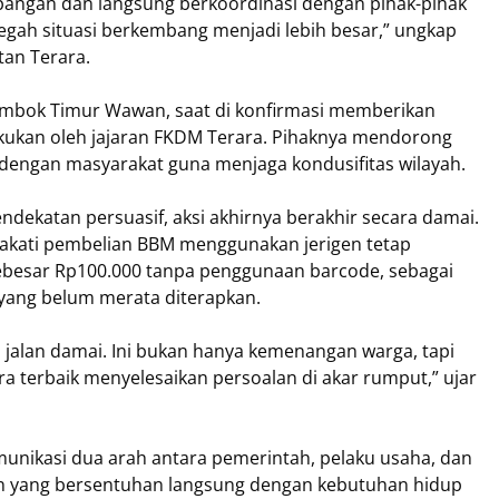
pangan dan langsung berkoordinasi dengan pihak-pihak
egah situasi berkembang menjadi lebih besar,” ungkap
an Terara.
ombok Timur Wawan, saat di konfirmasi memberikan
lakukan oleh jajaran FKDM Terara. Pihaknya mendorong
 dengan masyarakat guna menjaga kondusifitas wilayah.
endekatan persuasif, aksi akhirnya berakhir secara damai.
akati pembelian BBM menggunakan jerigen tetap
besar Rp100.000 tanpa penggunaan barcode, sebagai
 yang belum merata diterapkan.
alan damai. Ini bukan hanya kemenangan warga, tapi
ra terbaik menyelesaikan persoalan di akar rumput,” ujar
munikasi dua arah antara pemerintah, pelaku usaha, dan
n yang bersentuhan langsung dengan kebutuhan hidup