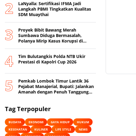
LaNyalla: Sertifikasi IFMA Jadi
Langkah PBMI Tingkatkan Kualitas
SDM Muaythai
Proyek Bibit Bawang Merah
Sumbawa Diduga Bermasalah,
Polanya Mirip Kasus Korupsi di
Lobar
Tim Bulutangkis Polda NTB Ukir
Prestasi di Kapolri Cup 2026
Pemkab Lombok Timur Lantik 36
Pejabat Manajerial, Bupati: Jalankan
Amanah dengan Penuh Tanggung
Jawab
Tag Terpopuler
BUDAYA
EKONOMI
GAYA HIDUP
HUKUM
KESEHATAN
KULINER
LIFE STYLE
NEWS