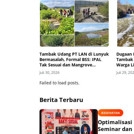
Tambak Udang PT LAN di Lunyuk
Dugaan 
Bermasalah, Formal BSS: IPAL
Tambak 
Tak Sesuai dan Mangrove
Warga Li
Dibabat
Mati, An
Juli 30, 2026
Juli 29, 20
Gatal
Failed to load posts.
Berita Terbaru
KESEHATAN
Optimalisasi
Seminar dan 