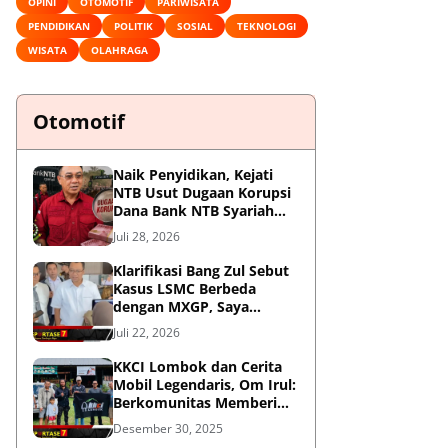
OPINI
OTOMOTIF
PARIWISATA
PENDIDIKAN
POLITIK
SOSIAL
TEKNOLOGI
WISATA
OLAHRAGA
Otomotif
Naik Penyidikan, Kejati
NTB Usut Dugaan Korupsi
Dana Bank NTB Syariah
untuk MXGP 2023
Juli 28, 2026
Klarifikasi Bang Zul Sebut
Kasus LSMC Berbeda
dengan MXGP, Saya
Dipanggil Sebagai Saksi
Juli 22, 2026
KKCI Lombok dan Cerita
Mobil Legendaris, Om Irul:
Berkomunitas Memberi
Manfaat dan Membangun
Desember 30, 2025
Imej Positif