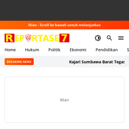
Iklan - Scroll ke bawah untuk melanjutkan
Home
Hukum
Politik
Ekonomi
Pendidikan
S
Kajari Sumbawa Barat Tegaskan Pen
BREAKING NEWS
Iklan