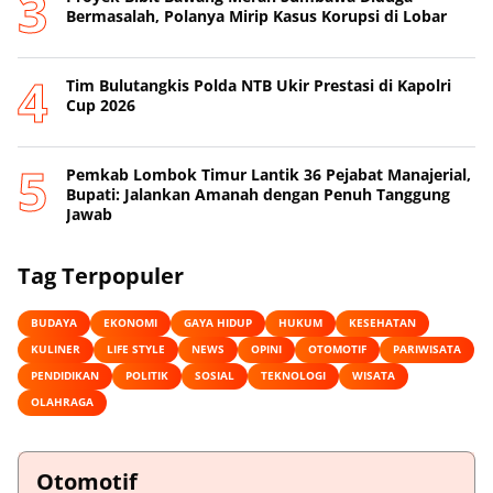
Bermasalah, Polanya Mirip Kasus Korupsi di Lobar
Tim Bulutangkis Polda NTB Ukir Prestasi di Kapolri
Cup 2026
Pemkab Lombok Timur Lantik 36 Pejabat Manajerial,
Bupati: Jalankan Amanah dengan Penuh Tanggung
Jawab
Tag Terpopuler
BUDAYA
EKONOMI
GAYA HIDUP
HUKUM
KESEHATAN
KULINER
LIFE STYLE
NEWS
OPINI
OTOMOTIF
PARIWISATA
PENDIDIKAN
POLITIK
SOSIAL
TEKNOLOGI
WISATA
OLAHRAGA
Otomotif