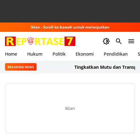
Iklan - Scroll ke bawah untuk melanjutkan
Home
Hukum
Politik
Ekonomi
Pendidikan
S
Tingkatkan Mutu dan Transparansi 
BREAKING NEWS
Iklan