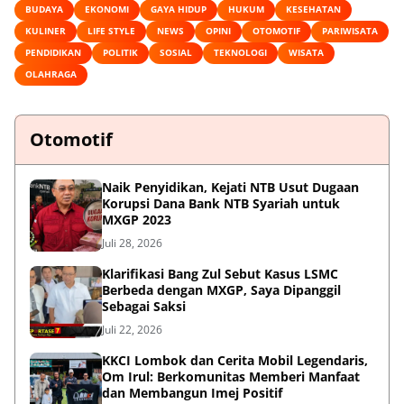
BUDAYA
EKONOMI
GAYA HIDUP
HUKUM
KESEHATAN
KULINER
LIFE STYLE
NEWS
OPINI
OTOMOTIF
PARIWISATA
PENDIDIKAN
POLITIK
SOSIAL
TEKNOLOGI
WISATA
OLAHRAGA
Otomotif
Naik Penyidikan, Kejati NTB Usut Dugaan
Korupsi Dana Bank NTB Syariah untuk
MXGP 2023
Juli 28, 2026
Klarifikasi Bang Zul Sebut Kasus LSMC
Berbeda dengan MXGP, Saya Dipanggil
Sebagai Saksi
Juli 22, 2026
KKCI Lombok dan Cerita Mobil Legendaris,
Om Irul: Berkomunitas Memberi Manfaat
dan Membangun Imej Positif