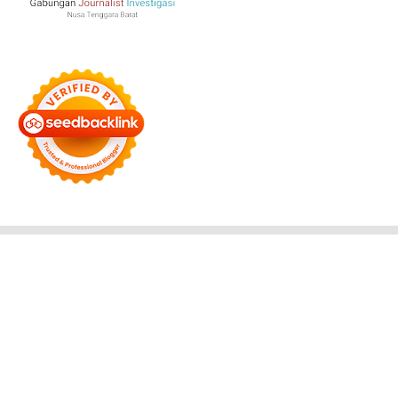
Bersama Membangun Negeri
Tentang Kami
Alamat
Hubungi
Disclaimer