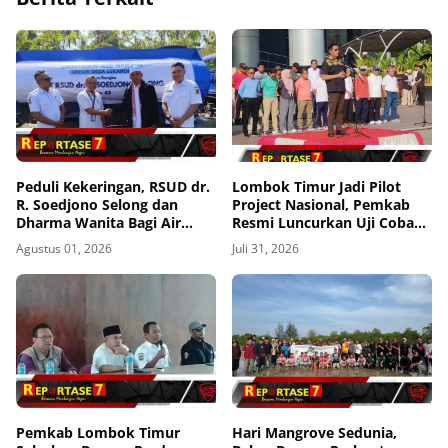
Peduli Kekeringan, RSUD dr.
Lombok Timur Jadi Pilot
R. Soedjono Selong dan
Project Nasional, Pemkab
Dharma Wanita Bagi Air
Resmi Luncurkan Uji Coba
Bersih di Sekaroh
Transfomasi Digitalisasi
Agustus 01, 2026
Juli 31, 2026
Bansos Lewat Portal
Perlinsos
Pemkab Lombok Timur
Hari Mangrove Sedunia,