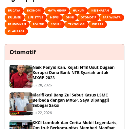
BUDAYA
EKONOMI
GAYA HIDUP
HUKUM
KESEHATAN
KULINER
LIFE STYLE
NEWS
OPINI
OTOMOTIF
PARIWISATA
PENDIDIKAN
POLITIK
SOSIAL
TEKNOLOGI
WISATA
OLAHRAGA
Otomotif
Naik Penyidikan, Kejati NTB Usut Dugaan
Korupsi Dana Bank NTB Syariah untuk
MXGP 2023
Juli 28, 2026
Klarifikasi Bang Zul Sebut Kasus LSMC
Berbeda dengan MXGP, Saya Dipanggil
Sebagai Saksi
Juli 22, 2026
KKCI Lombok dan Cerita Mobil Legendaris,
Om Irul: Berkomunitas Memberi Manfaat