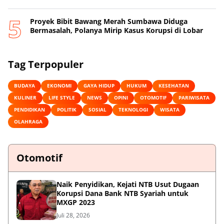
Proyek Bibit Bawang Merah Sumbawa Diduga
Bermasalah, Polanya Mirip Kasus Korupsi di Lobar
Tag Terpopuler
BUDAYA
EKONOMI
GAYA HIDUP
HUKUM
KESEHATAN
KULINER
LIFE STYLE
NEWS
OPINI
OTOMOTIF
PARIWISATA
PENDIDIKAN
POLITIK
SOSIAL
TEKNOLOGI
WISATA
OLAHRAGA
Otomotif
Naik Penyidikan, Kejati NTB Usut Dugaan
Korupsi Dana Bank NTB Syariah untuk
MXGP 2023
Juli 28, 2026