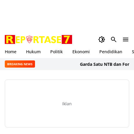
Home
Hukum
Politik
Ekonomi
Pendidikan
S
Garda Satu NTB dan Formal BSS 
BREAKING NEWS
Iklan