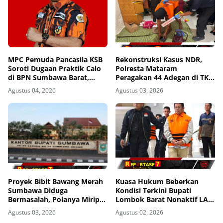
MPC Pemuda Pancasila KSB
Rekonstruksi Kasus NDR,
Soroti Dugaan Praktik Calo
Polresta Mataram
di BPN Sumbawa Barat,
Peragakan 44 Adegan di TKP
Desak Evaluasi Total dan
Kos Gomong
Agustus 04, 2026
Agustus 03, 2026
Turun Tangan Aparat
Penegak Hukum
Proyek Bibit Bawang Merah
Kuasa Hukum Beberkan
Sumbawa Diduga
Kondisi Terkini Bupati
Bermasalah, Polanya Mirip
Lombok Barat Nonaktif LAZ
Kasus Korupsi di Lobar
di Rutan KPK, Pasrah dan
Agustus 03, 2026
Agustus 02, 2026
Kooperatif