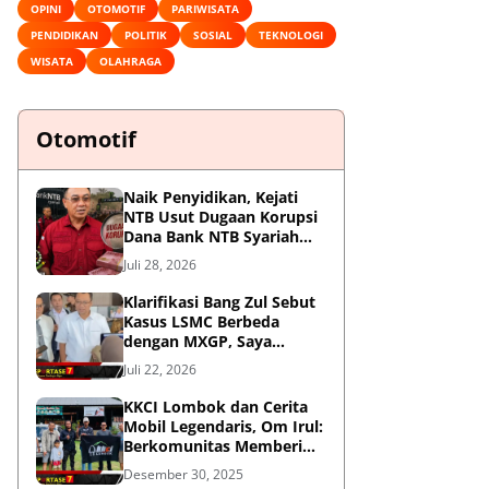
OPINI
OTOMOTIF
PARIWISATA
PENDIDIKAN
POLITIK
SOSIAL
TEKNOLOGI
WISATA
OLAHRAGA
Otomotif
Naik Penyidikan, Kejati
NTB Usut Dugaan Korupsi
Dana Bank NTB Syariah
untuk MXGP 2023
Juli 28, 2026
Klarifikasi Bang Zul Sebut
Kasus LSMC Berbeda
dengan MXGP, Saya
Dipanggil Sebagai Saksi
Juli 22, 2026
KKCI Lombok dan Cerita
Mobil Legendaris, Om Irul:
Berkomunitas Memberi
Manfaat dan Membangun
Desember 30, 2025
Imej Positif