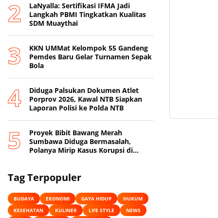
LaNyalla: Sertifikasi IFMA Jadi
Langkah PBMI Tingkatkan Kualitas
SDM Muaythai
KKN UMMat Kelompok 55 Gandeng
Pemdes Baru Gelar Turnamen Sepak
Bola
Diduga Palsukan Dokumen Atlet
Porprov 2026, Kawal NTB Siapkan
Laporan Polisi ke Polda NTB
Proyek Bibit Bawang Merah
Sumbawa Diduga Bermasalah,
Polanya Mirip Kasus Korupsi di
Lobar
Tag Terpopuler
BUDAYA
EKONOMI
GAYA HIDUP
HUKUM
KESEHATAN
KULINER
LIFE STYLE
NEWS