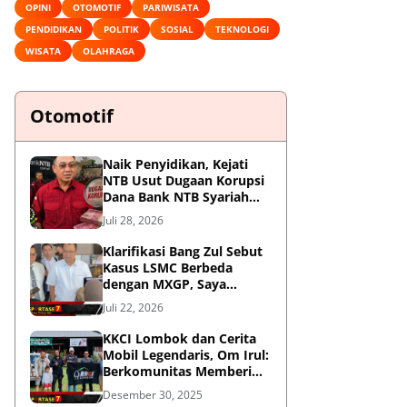
OPINI
OTOMOTIF
PARIWISATA
PENDIDIKAN
POLITIK
SOSIAL
TEKNOLOGI
WISATA
OLAHRAGA
Otomotif
Naik Penyidikan, Kejati
NTB Usut Dugaan Korupsi
Dana Bank NTB Syariah
untuk MXGP 2023
Juli 28, 2026
Klarifikasi Bang Zul Sebut
Kasus LSMC Berbeda
dengan MXGP, Saya
Dipanggil Sebagai Saksi
Juli 22, 2026
KKCI Lombok dan Cerita
Mobil Legendaris, Om Irul:
Berkomunitas Memberi
Manfaat dan Membangun
Desember 30, 2025
Imej Positif