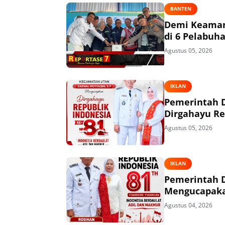
BANTEN
Demi Keaman
di 6 Pelabuh
Agustus 05, 2026
IKLAN
Pemerintah 
Dirgahayu Re
Agustus 05, 2026
IKLAN
Pemerintah 
Mengucapakan
Agustus 04, 2026