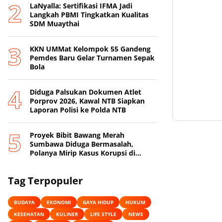
LaNyalla: Sertifikasi IFMA Jadi
Langkah PBMI Tingkatkan Kualitas
SDM Muaythai
KKN UMMat Kelompok 55 Gandeng
Pemdes Baru Gelar Turnamen Sepak
Bola
Diduga Palsukan Dokumen Atlet
Porprov 2026, Kawal NTB Siapkan
Laporan Polisi ke Polda NTB
Proyek Bibit Bawang Merah
Sumbawa Diduga Bermasalah,
Polanya Mirip Kasus Korupsi di
Lobar
Tag Terpopuler
BUDAYA
EKONOMI
GAYA HIDUP
HUKUM
KESEHATAN
KULINER
LIFE STYLE
NEWS