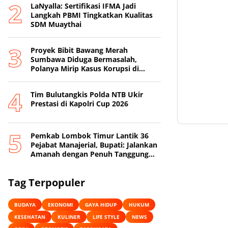
LaNyalla: Sertifikasi IFMA Jadi
Langkah PBMI Tingkatkan Kualitas
SDM Muaythai
Proyek Bibit Bawang Merah
Sumbawa Diduga Bermasalah,
Polanya Mirip Kasus Korupsi di
Lobar
Tim Bulutangkis Polda NTB Ukir
Prestasi di Kapolri Cup 2026
Pemkab Lombok Timur Lantik 36
Pejabat Manajerial, Bupati: Jalankan
Amanah dengan Penuh Tanggung
Jawab
Tag Terpopuler
BUDAYA
EKONOMI
GAYA HIDUP
HUKUM
KESEHATAN
KULINER
LIFE STYLE
NEWS