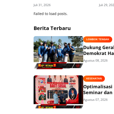
Sikur
Juli 31, 2026
Juli 29, 20
Failed to load posts.
Berita Terbaru
LOMBOK TENGAH
Dukung Gerak
Demokrat Had
Agustus 08, 2026
KESEHATAN
Optimalisasi
Seminar dan 
Agustus 07, 2026