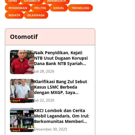
OPINI
OTOMOTIF
PARIWISATA
PENDIDIKAN
POLITIK
SOSIAL
TEKNOLOGI
WISATA
OLAHRAGA
Otomotif
Naik Penyidikan, Kejati
NTB Usut Dugaan Korupsi
Dana Bank NTB Syariah
untuk MXGP 2023
Juli 28, 2026
Klarifikasi Bang Zul Sebut
Kasus LSMC Berbeda
dengan MXGP, Saya
Dipanggil Sebagai Saksi
Juli 22, 2026
KKCI Lombok dan Cerita
Mobil Legendaris, Om Irul:
Berkomunitas Memberi
Manfaat dan Membangun
Desember 30, 2025
Imej Positif