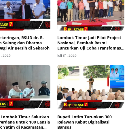
ekeringan, RSUD dr. R.
Lombok Timur Jadi Pilot Project
o Selong dan Dharma
Nasional, Pemkab Resmi
agi Air Bersih di Sekaroh
Luncurkan Uji Coba Transfomasi
Digitalisasi Bansos Lewat Portal
1, 2026
Juli 31, 2026
Perlinsos
Lombok Timur Salurkan
Bupati Lotim Turunkan 300
Perdana untuk 100 Lansia
Relawan Kebut Digitalisasi
k Yatim di Kecamatan
Bansos