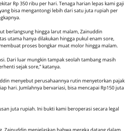
itar Rp 350 ribu per hari. Tenaga harian lepas kami gaji
ang bisa mengantongi lebih dari satu juta rupiah per
ungkapnya.
but berlangsung hingga larut malam, Zainuddin
vitas utama hanya dilakukan hingga pukul enam sore,
g membuat proses bongkar muat molor hingga malam.
kasi. Dari luar mungkin tampak seolah tambang masih
rhenti sejak sore,” katanya.
uddin menyebut perusahaannya rutin menyetorkan pajak
iap hari. Jumlahnya bervariasi, bisa mencapai Rp150 juta
san juta rupiah. Ini bukti kami beroperasi secara legal
ang, Zainuddin menjelaskan bahwa mereka datang dalam