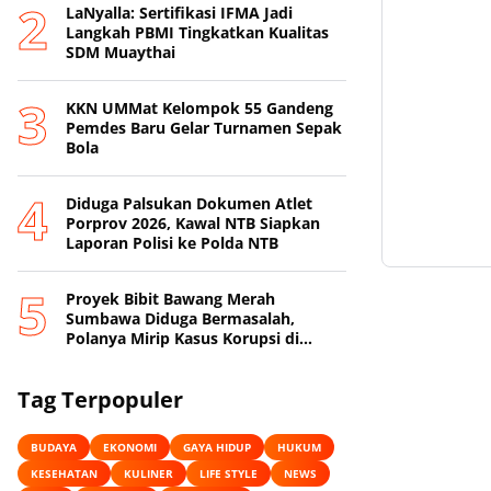
LaNyalla: Sertifikasi IFMA Jadi
Langkah PBMI Tingkatkan Kualitas
SDM Muaythai
KKN UMMat Kelompok 55 Gandeng
Pemdes Baru Gelar Turnamen Sepak
Bola
Diduga Palsukan Dokumen Atlet
Porprov 2026, Kawal NTB Siapkan
Laporan Polisi ke Polda NTB
Proyek Bibit Bawang Merah
Sumbawa Diduga Bermasalah,
Polanya Mirip Kasus Korupsi di
Lobar
Tag Terpopuler
BUDAYA
EKONOMI
GAYA HIDUP
HUKUM
KESEHATAN
KULINER
LIFE STYLE
NEWS