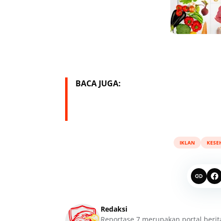
BACA JUGA:
IKLAN
KESE
Redaksi
Reportase 7 merupakan portal berit