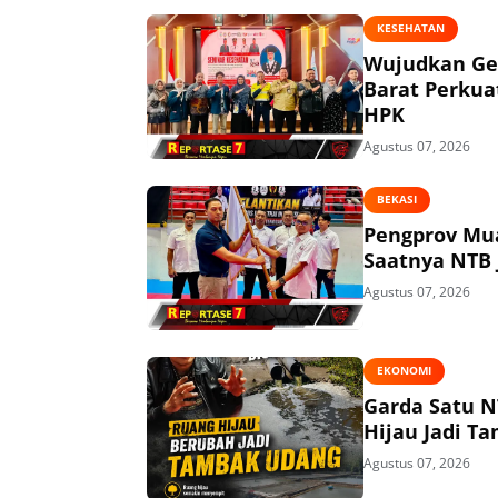
KESEHATAN
Wujudkan Ge
Barat Perkua
HPK
Agustus 07, 2026
BEKASI
Pengprov Mua
Saatnya NTB 
Agustus 07, 2026
EKONOMI
Garda Satu N
Hijau Jadi T
Agustus 07, 2026