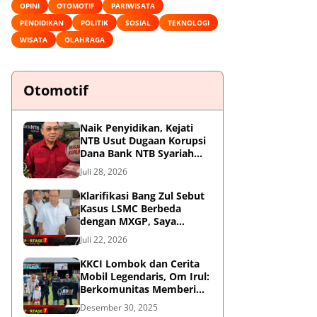
OPINI
OTOMOTIF
PARIWISATA
PENDIDIKAN
POLITIK
SOSIAL
TEKNOLOGI
WISATA
OLAHRAGA
Otomotif
Naik Penyidikan, Kejati
NTB Usut Dugaan Korupsi
Dana Bank NTB Syariah
untuk MXGP 2023
Juli 28, 2026
Klarifikasi Bang Zul Sebut
Kasus LSMC Berbeda
dengan MXGP, Saya
Dipanggil Sebagai Saksi
Juli 22, 2026
KKCI Lombok dan Cerita
Mobil Legendaris, Om Irul:
Berkomunitas Memberi
Manfaat dan Membangun
Desember 30, 2025
Imej Positif