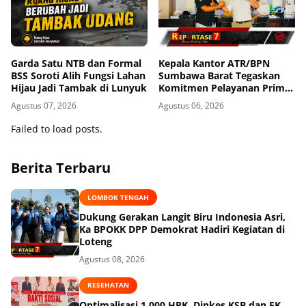
Garda Satu NTB dan Formal
Kepala Kantor ATR/BPN
BSS Soroti Alih Fungsi Lahan
Sumbawa Barat Tegaskan
Hijau Jadi Tambak di Lunyuk
Komitmen Pelayanan Prima
dan Buka Pintu Pengaduan
Agustus 07, 2026
Agustus 06, 2026
Masyarakat
Failed to load posts.
Berita Terbaru
LOMBOK TENGAH
Dukung Gerakan Langit Biru Indonesia Asri,
Ka BPOKK DPP Demokrat Hadiri Kegiatan di
Loteng
Agustus 08, 2026
KESEHATAN
Optimalisasi 1.000 HPK, Dinkes KSB dan FK