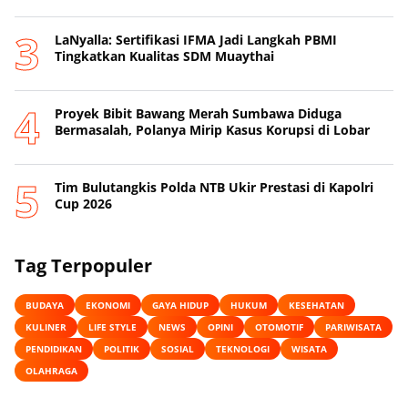
LaNyalla: Sertifikasi IFMA Jadi Langkah PBMI
Tingkatkan Kualitas SDM Muaythai
Proyek Bibit Bawang Merah Sumbawa Diduga
Bermasalah, Polanya Mirip Kasus Korupsi di Lobar
Tim Bulutangkis Polda NTB Ukir Prestasi di Kapolri
Cup 2026
Tag Terpopuler
BUDAYA
EKONOMI
GAYA HIDUP
HUKUM
KESEHATAN
KULINER
LIFE STYLE
NEWS
OPINI
OTOMOTIF
PARIWISATA
PENDIDIKAN
POLITIK
SOSIAL
TEKNOLOGI
WISATA
OLAHRAGA