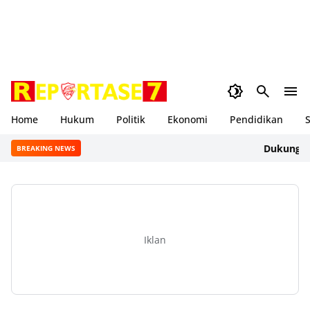
Home
Hukum
Politik
Ekonomi
Pendidikan
S
Dukung Geraka
BREAKING NEWS
Iklan