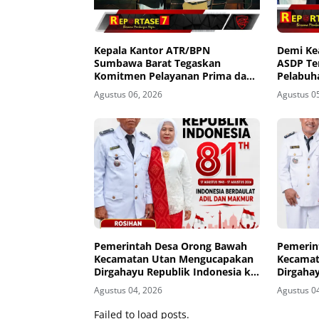
Kepala Kantor ATR/BPN
Demi K
Sumbawa Barat Tegaskan
ASDP Te
Komitmen Pelayanan Prima dan
Pelabuh
Buka Pintu Pengaduan
Agustus 06, 2026
Agustus 0
Masyarakat
Pemerintah Desa Orong Bawah
Pemerin
Kecamatan Utan Mengucapakan
Kecamat
Dirgahayu Republik Indonesia ke-
Dirgahay
81
81
Agustus 04, 2026
Agustus 0
Failed to load posts.