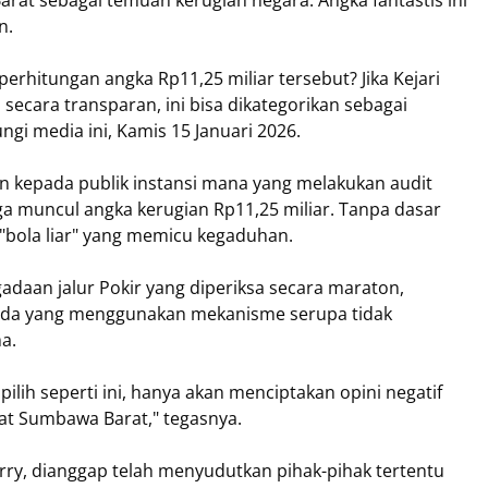
arat sebagai temuan kerugian negara. Angka fantastis ini
n.
rhitungan angka Rp11,25 miliar tersebut? Jika Kejari
ecara transparan, ini bisa dikategorikan sebagai
ngi media ini, Kamis 15 Januari 2026.
an kepada publik instansi mana yang melakukan audit
ga muncul angka kerugian Rp11,25 miliar. Tanpa dasar
 "bola liar" yang memicu kegaduhan.
aan jalur Pokir yang diperiksa secara maraton,
da yang menggunakan mekanisme serupa tidak
a.
lih seperti ini, hanya akan menciptakan opini negatif
akat Sumbawa Barat," tegasnya.
erry, dianggap telah menyudutkan pihak-pihak tertentu