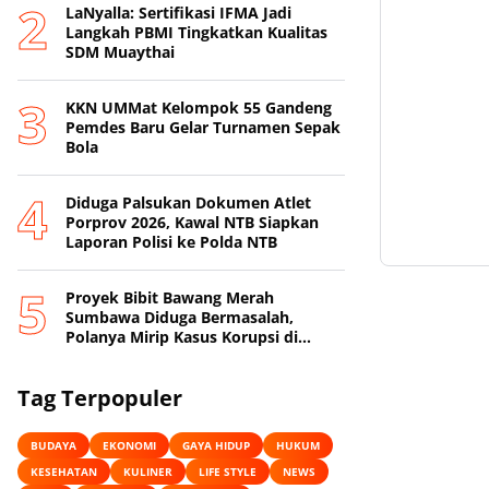
LaNyalla: Sertifikasi IFMA Jadi
Langkah PBMI Tingkatkan Kualitas
SDM Muaythai
KKN UMMat Kelompok 55 Gandeng
Pemdes Baru Gelar Turnamen Sepak
Bola
Diduga Palsukan Dokumen Atlet
Porprov 2026, Kawal NTB Siapkan
Laporan Polisi ke Polda NTB
Proyek Bibit Bawang Merah
Sumbawa Diduga Bermasalah,
Polanya Mirip Kasus Korupsi di
Lobar
Tag Terpopuler
BUDAYA
EKONOMI
GAYA HIDUP
HUKUM
KESEHATAN
KULINER
LIFE STYLE
NEWS