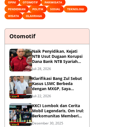
OPINI
OTOMOTIF
PARIWISATA
PENDIDIKAN
POLITIK
SOSIAL
TEKNOLOGI
WISATA
OLAHRAGA
Otomotif
Naik Penyidikan, Kejati
NTB Usut Dugaan Korupsi
Dana Bank NTB Syariah
untuk MXGP 2023
Juli 28, 2026
Klarifikasi Bang Zul Sebut
Kasus LSMC Berbeda
dengan MXGP, Saya
Dipanggil Sebagai Saksi
Juli 22, 2026
KKCI Lombok dan Cerita
Mobil Legendaris, Om Irul:
Berkomunitas Memberi
Manfaat dan Membangun
Desember 30, 2025
Imej Positif