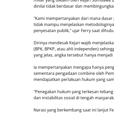
miliar yang diklaim oleh Kejari Sumbawa B
dinilai tidak berdasar dan membingungka
​"Kami mempertanyakan dari mana dasar pe
tidak mampu menjelaskan metodologinya s
penyesatan publik," ujar Ferry saat dihubu
Dirinya mendesak Kejari wajib menjelask
(BPK, BPKP, atau ahli independen) sehing
yang jelas, angka tersebut hanya menjadi
Ia mempertanyakan mengapa hanya pengad
sementara pengadaan combine oleh Pem
mendapatkan perlakuan hukum yang sam
"Penegakan hukum yang terkesan tebang pi
dan instabilitas sosial di tengah masyar
​Narasi yang berkembang saat ini lanjut F