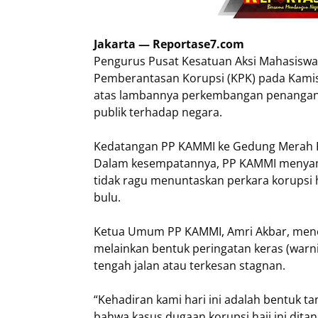
Jakarta — Reportase7.com
Pengurus Pusat Kesatuan Aksi Mahasiswa
Pemberantasan Korupsi (KPK) pada Kamis, 
atas lambannya perkembangan penangan
publik terhadap negara.
Kedatangan PP KAMMI ke Gedung Merah P
Dalam kesempatannya, PP KAMMI menyampa
tidak ragu menuntaskan perkara korupsi h
bulu.
Ketua Umum PP KAMMI, Amri Akbar, mene
melainkan bentuk peringatan keras (warni
tengah jalan atau terkesan stagnan.
“Kehadiran kami hari ini adalah bentuk 
bahwa kasus dugaan korupsi haji ini dita