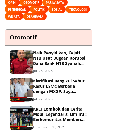
OPINI
OTOMOTIF
PARIWISATA
PENDIDIKAN
POLITIK
SOSIAL
TEKNOLOGI
WISATA
OLAHRAGA
Otomotif
Naik Penyidikan, Kejati
NTB Usut Dugaan Korupsi
Dana Bank NTB Syariah
untuk MXGP 2023
Juli 28, 2026
Klarifikasi Bang Zul Sebut
Kasus LSMC Berbeda
dengan MXGP, Saya
Dipanggil Sebagai Saksi
Juli 22, 2026
KKCI Lombok dan Cerita
Mobil Legendaris, Om Irul:
Berkomunitas Memberi
Manfaat dan Membangun
Desember 30, 2025
Imej Positif