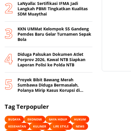
LaNyalla: Sertifikasi IFMA Jadi
Langkah PBMI Tingkatkan Kualitas
SDM Muaythai
KKN UMMat Kelompok 55 Gandeng
Pemdes Baru Gelar Turnamen Sepak
Bola
Diduga Palsukan Dokumen Atlet
Porprov 2026, Kawal NTB Siapkan
Laporan Polisi ke Polda NTB
Proyek Bibit Bawang Merah
Sumbawa Diduga Bermasalah,
Polanya Mirip Kasus Korupsi di
Lobar
Tag Terpopuler
BUDAYA
EKONOMI
GAYA HIDUP
HUKUM
KESEHATAN
KULINER
LIFE STYLE
NEWS