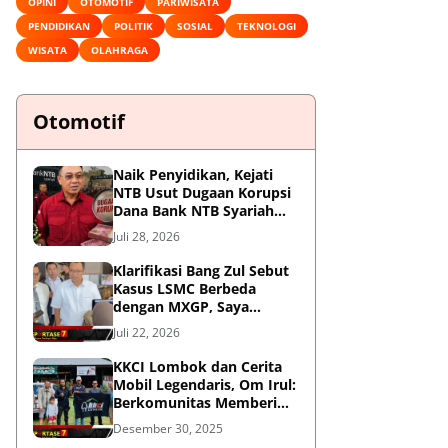
OPINI
OTOMOTIF
PARIWISATA
PENDIDIKAN
POLITIK
SOSIAL
TEKNOLOGI
WISATA
OLAHRAGA
Otomotif
Naik Penyidikan, Kejati
NTB Usut Dugaan Korupsi
Dana Bank NTB Syariah
untuk MXGP 2023
Juli 28, 2026
Klarifikasi Bang Zul Sebut
Kasus LSMC Berbeda
dengan MXGP, Saya
Dipanggil Sebagai Saksi
Juli 22, 2026
KKCI Lombok dan Cerita
Mobil Legendaris, Om Irul:
Berkomunitas Memberi
Manfaat dan Membangun
Desember 30, 2025
Imej Positif