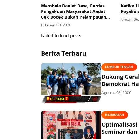
Membela Daulat Desa, Perdes
Ketika 
Pengakuan Masyarakat Aadat
Keyakina
Cek Bocek Bukan Pelampauan
Januari 06
Kewenangan
Februari 08, 2026
Failed to load posts.
Berita Terbaru
LOMBOK TENGAH
Dukung Gerak
Demokrat Had
Agustus 08, 2026
KESEHATAN
Optimalisasi
Seminar dan 