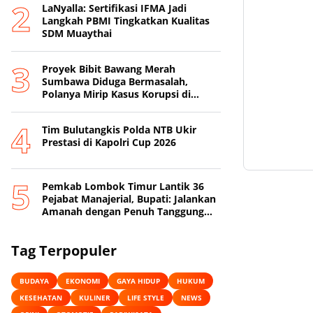
LaNyalla: Sertifikasi IFMA Jadi
Langkah PBMI Tingkatkan Kualitas
SDM Muaythai
Proyek Bibit Bawang Merah
Sumbawa Diduga Bermasalah,
Polanya Mirip Kasus Korupsi di
Lobar
Tim Bulutangkis Polda NTB Ukir
Prestasi di Kapolri Cup 2026
Pemkab Lombok Timur Lantik 36
Pejabat Manajerial, Bupati: Jalankan
Amanah dengan Penuh Tanggung
Jawab
Tag Terpopuler
BUDAYA
EKONOMI
GAYA HIDUP
HUKUM
KESEHATAN
KULINER
LIFE STYLE
NEWS