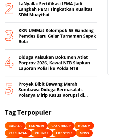
LaNyalla: Sertifikasi IFMA Jadi
Langkah PBMI Tingkatkan Kualitas
SDM Muaythai
KKN UMMat Kelompok 55 Gandeng
Pemdes Baru Gelar Turnamen Sepak
Bola
Diduga Palsukan Dokumen Atlet
Porprov 2026, Kawal NTB Siapkan
Laporan Polisi ke Polda NTB
Proyek Bibit Bawang Merah
Sumbawa Diduga Bermasalah,
Polanya Mirip Kasus Korupsi di
Lobar
Tag Terpopuler
BUDAYA
EKONOMI
GAYA HIDUP
HUKUM
KESEHATAN
KULINER
LIFE STYLE
NEWS