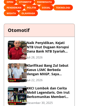
OPINI
OTOMOTIF
PARIWISATA
PENDIDIKAN
POLITIK
SOSIAL
TEKNOLOGI
WISATA
OLAHRAGA
Otomotif
Naik Penyidikan, Kejati
NTB Usut Dugaan Korupsi
Dana Bank NTB Syariah
untuk MXGP 2023
Juli 28, 2026
Klarifikasi Bang Zul Sebut
Kasus LSMC Berbeda
dengan MXGP, Saya
Dipanggil Sebagai Saksi
Juli 22, 2026
KKCI Lombok dan Cerita
Mobil Legendaris, Om Irul:
Berkomunitas Memberi
Manfaat dan Membangun
Desember 30, 2025
Imej Positif