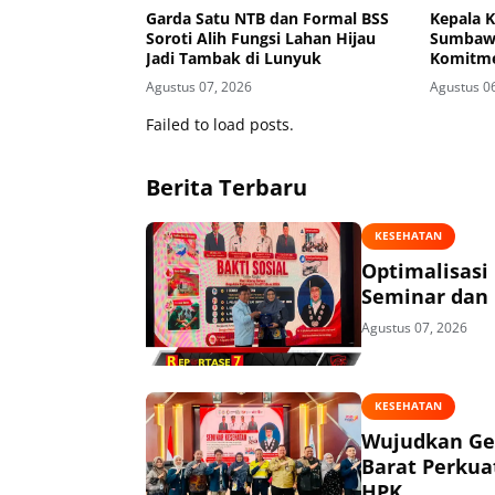
Garda Satu NTB dan Formal BSS
Kepala 
Soroti Alih Fungsi Lahan Hijau
Sumbawa
Jadi Tambak di Lunyuk
Komitme
Buka Pi
Agustus 07, 2026
Agustus 0
Masyara
Failed to load posts.
Berita Terbaru
KESEHATAN
Optimalisasi
Seminar dan 
Agustus 07, 2026
KESEHATAN
Wujudkan Ge
Barat Perkua
HPK