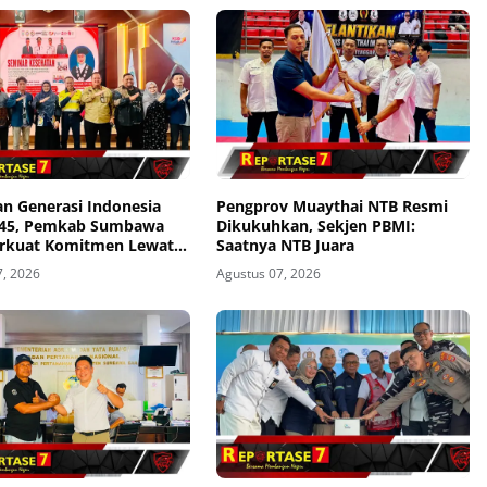
n Generasi Indonesia
Pengprov Muaythai NTB Resmi
045, Pemkab Sumbawa
Dikukuhkan, Sekjen PBMI:
erkuat Komitmen Lewat
Saatnya NTB Juara
 Kesehatan 1.000 HPK
7, 2026
Agustus 07, 2026