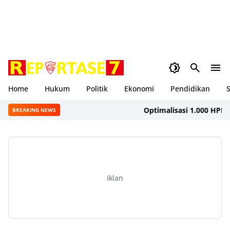
Home
Hukum
Politik
Ekonomi
Pendidikan
S
Optimalisasi 1.000 HPK, Dink
BREAKING NEWS
Iklan