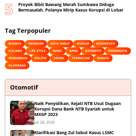
Proyek Bibit Bawang Merah Sumbawa Diduga
Bermasalah, Polanya Mirip Kasus Korupsi di Lobar
Tag Terpopuler
BUDAYA
EKONOMI
GAYA HIDUP
HUKUM
KESEHATAN
KULINER
LIFE STYLE
NEWS
OPINI
OTOMOTIF
PARIWISATA
PENDIDIKAN
POLITIK
SOSIAL
TEKNOLOGI
WISATA
OLAHRAGA
Otomotif
Naik Penyidikan, Kejati NTB Usut Dugaan
Korupsi Dana Bank NTB Syariah untuk
MXGP 2023
Juli 28, 2026
Klarifikasi Bang Zul Sebut Kasus LSMC