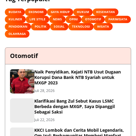
BUDAYA
EKONOMI
GAYA HIDUP
HUKUM
KESEHATAN
KULINER
LIFE STYLE
NEWS
OPINI
OTOMOTIF
PARIWISATA
PENDIDIKAN
POLITIK
SOSIAL
TEKNOLOGI
WISATA
OLAHRAGA
Otomotif
Naik Penyidikan, Kejati NTB Usut Dugaan
Korupsi Dana Bank NTB Syariah untuk
MXGP 2023
Juli 28, 2026
Klarifikasi Bang Zul Sebut Kasus LSMC
Berbeda dengan MXGP, Saya Dipanggil
Sebagai Saksi
Juli 22, 2026
KKCI Lombok dan Cerita Mobil Legendaris,
Om Irul: Berkomunitas Memberi Manfaat