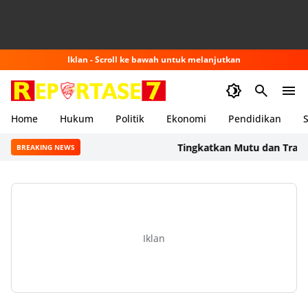
Iklan - Scroll ke bawah untuk melanjutkan
Home
Hukum
Politik
Ekonomi
Pendidikan
S
Tingkatkan Mutu dan Transparan
BREAKING NEWS
Iklan