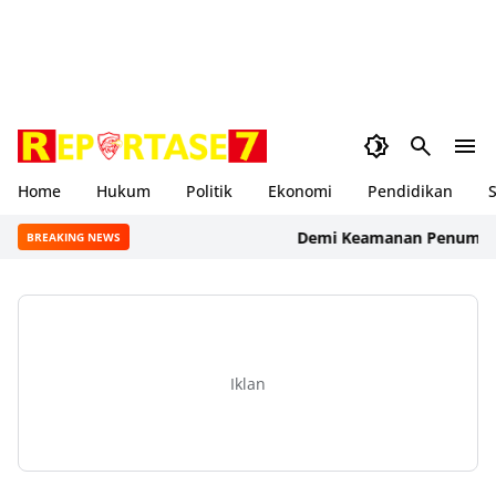
Home
Hukum
Politik
Ekonomi
Pendidikan
S
Demi Keamanan Penumpang, AS
BREAKING NEWS
Iklan