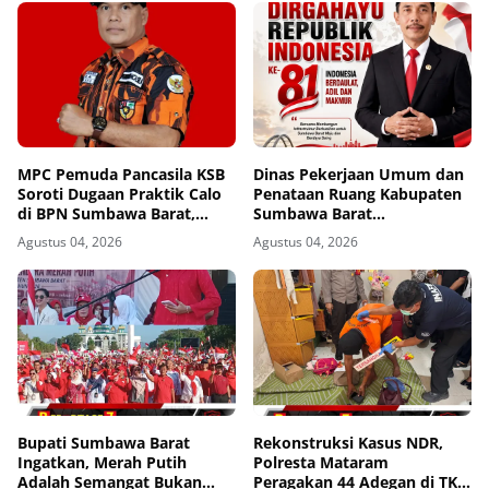
MPC Pemuda Pancasila KSB
Dinas Pekerjaan Umum dan
Soroti Dugaan Praktik Calo
Penataan Ruang Kabupaten
di BPN Sumbawa Barat,
Sumbawa Barat
Desak Evaluasi Total dan
Mengucapkan Dirgahayu
Agustus 04, 2026
Agustus 04, 2026
Turun Tangan Aparat
Republik Indonesia ke-81
Penegak Hukum
Bupati Sumbawa Barat
Rekonstruksi Kasus NDR,
Ingatkan, Merah Putih
Polresta Mataram
Adalah Semangat Bukan
Peragakan 44 Adegan di TKP