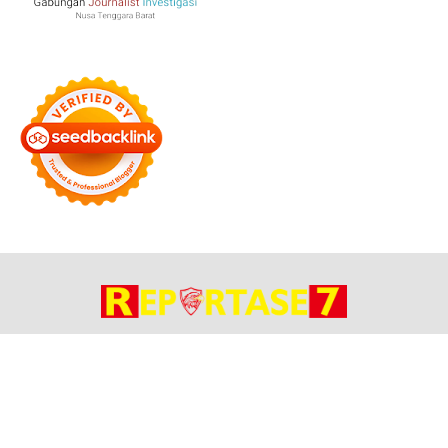
Bersama Membangun Negeri
Tentang Kami
Alamat
Hubungi
Disclaimer