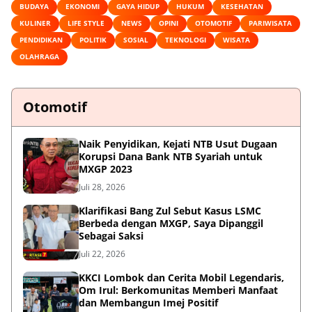
BUDAYA
EKONOMI
GAYA HIDUP
HUKUM
KESEHATAN
KULINER
LIFE STYLE
NEWS
OPINI
OTOMOTIF
PARIWISATA
PENDIDIKAN
POLITIK
SOSIAL
TEKNOLOGI
WISATA
OLAHRAGA
Otomotif
Naik Penyidikan, Kejati NTB Usut Dugaan
Korupsi Dana Bank NTB Syariah untuk
MXGP 2023
Juli 28, 2026
Klarifikasi Bang Zul Sebut Kasus LSMC
Berbeda dengan MXGP, Saya Dipanggil
Sebagai Saksi
Juli 22, 2026
KKCI Lombok dan Cerita Mobil Legendaris,
Om Irul: Berkomunitas Memberi Manfaat
dan Membangun Imej Positif