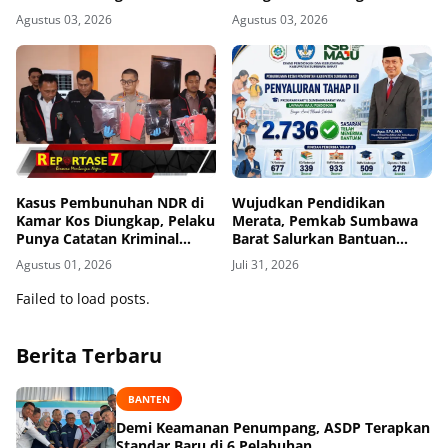
Sekadar Dekorasi
Kos Gomong
Agustus 03, 2026
Agustus 03, 2026
Kasus Pembunuhan NDR di
Wujudkan Pendidikan
Kamar Kos Diungkap, Pelaku
Merata, Pemkab Sumbawa
Punya Catatan Kriminal
Barat Salurkan Bantuan
Kekerasan
Biaya Awal Masuk Sekolah
Agustus 01, 2026
Juli 31, 2026
Tahap II ke 2.736 Siswa
Failed to load posts.
Berita Terbaru
BANTEN
Demi Keamanan Penumpang, ASDP Terapkan
Standar Baru di 6 Pelabuhan