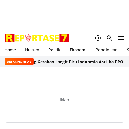
Home
Hukum
Politik
Ekonomi
Pendidikan
S
Dukung Gerakan Langit Biru Indonesia Asri, Ka BPOKK DPP 
BREAKING NEWS
Iklan