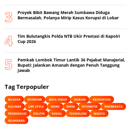
Proyek Bibit Bawang Merah Sumbawa Diduga
Bermasalah, Polanya Mirip Kasus Korupsi di Lobar
Tim Bulutangkis Polda NTB Ukir Prestasi di Kapolri
Cup 2026
Pemkab Lombok Timur Lantik 36 Pejabat Manajerial,
Bupati: Jalankan Amanah dengan Penuh Tanggung
Jawab
Tag Terpopuler
BUDAYA
EKONOMI
GAYA HIDUP
HUKUM
KESEHATAN
KULINER
LIFE STYLE
NEWS
OPINI
OTOMOTIF
PARIWISATA
PENDIDIKAN
POLITIK
SOSIAL
TEKNOLOGI
WISATA
OLAHRAGA