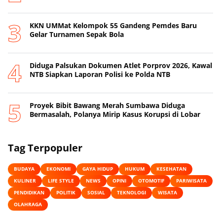
KKN UMMat Kelompok 55 Gandeng Pemdes Baru
Gelar Turnamen Sepak Bola
Diduga Palsukan Dokumen Atlet Porprov 2026, Kawal
NTB Siapkan Laporan Polisi ke Polda NTB
Proyek Bibit Bawang Merah Sumbawa Diduga
Bermasalah, Polanya Mirip Kasus Korupsi di Lobar
Tag Terpopuler
BUDAYA
EKONOMI
GAYA HIDUP
HUKUM
KESEHATAN
KULINER
LIFE STYLE
NEWS
OPINI
OTOMOTIF
PARIWISATA
PENDIDIKAN
POLITIK
SOSIAL
TEKNOLOGI
WISATA
OLAHRAGA