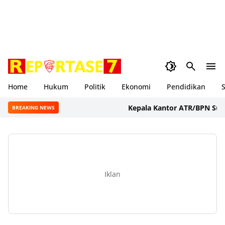
Home
Hukum
Politik
Ekonomi
Pendidikan
S
Kepala Kantor ATR/BPN Sumbawa
BREAKING NEWS
Iklan