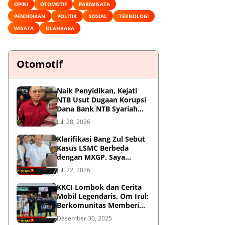
OPINI
OTOMOTIF
PARIWISATA
PENDIDIKAN
POLITIK
SOSIAL
TEKNOLOGI
WISATA
OLAHRAGA
Otomotif
Naik Penyidikan, Kejati
NTB Usut Dugaan Korupsi
Dana Bank NTB Syariah
untuk MXGP 2023
Juli 28, 2026
Klarifikasi Bang Zul Sebut
Kasus LSMC Berbeda
dengan MXGP, Saya
Dipanggil Sebagai Saksi
Juli 22, 2026
KKCI Lombok dan Cerita
Mobil Legendaris, Om Irul:
Berkomunitas Memberi
Manfaat dan Membangun
Desember 30, 2025
Imej Positif