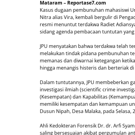
Mataram – Reportase7.com
Kasus dugaan pembunuhan mahasiswi Uni
Nitra alias Vira, kembali bergulir di Pen
resmi menuntut terdakwa Radiet Adiansy
sidang agenda pembacaan tuntutan yang di
JPU menyatakan bahwa terdakwa telah te
melakukan tindak pidana pembunuhan te
memanas dan diwarnai ketegangan ketika
hingga menangis histeris dan berteriak d
Dalam tuntutannya, JPU membeberkan gar
investigasi ilmiah (scientific crime inves
(Kesempatan) dan Kapabilitas (Kemampu
memiliki kesempatan dan kemampuan untu
Dusun Nipah, Desa Malaka, pada Selasa, 2
Ahli Kedokteran Forensik Dr. dr. Arfi Sya
saling bersesuaian akibat pergumulan ant