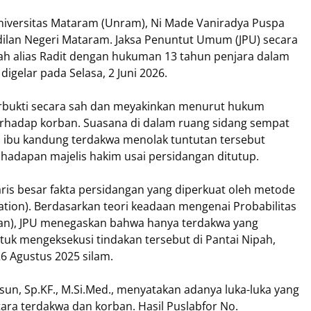
versitas Mataram (Unram), Ni Made Vaniradya Puspa
gadilan Negeri Mataram. Jaksa Penuntut Umum (JPU) secara
ah alias Radit dengan hukuman 13 tahun penjara dalam
gelar pada Selasa, 2 Juni 2026.
rbukti secara sah dan meyakinkan menurut hukum
rhadap korban. Suasana di dalam ruang sidang sempat
 ibu kandung terdakwa menolak tuntutan tersebut
i hadapan majelis hakim usai persidangan ditutup.
is besar fakta persidangan yang diperkuat oleh metode
tigation). Berdasarkan teori keadaan mengenai Probabilitas
an), JPU menegaskan bahwa hanya terdakwa yang
k mengeksekusi tindakan tersebut di Pantai Nipah,
6 Agustus 2025 silam.
msun, Sp.KF., M.Si.Med., menyatakan adanya luka-luka yang
ara terdakwa dan korban. Hasil Puslabfor No.