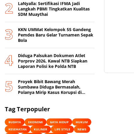
LaNyalla: Sertifikasi IFMA Jadi
Langkah PBMI Tingkatkan Kualitas
SDM Muaythai
KKN UMMat Kelompok 55 Gandeng
Pemdes Baru Gelar Turnamen Sepak
Bola
Diduga Palsukan Dokumen Atlet
Porprov 2026, Kawal NTB Siapkan
Laporan Polisi ke Polda NTB
Proyek Bibit Bawang Merah
Sumbawa Diduga Bermasalah,
Polanya Mirip Kasus Korupsi di
Lobar
Tag Terpopuler
BUDAYA
EKONOMI
GAYA HIDUP
HUKUM
KESEHATAN
KULINER
LIFE STYLE
NEWS