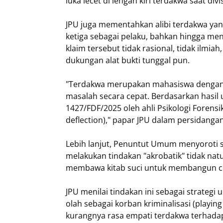
luka lecet di lengan kiri terdakwa saat div
JPU juga mementahkan alibi terdakwa yan
ketiga sebagai pelaku, bahkan hingga men
klaim tersebut tidak rasional, tidak ilmi
dukungan alat bukti tunggal pun.
"Terdakwa merupakan mahasiswa dengan 
masalah secara cepat. Berdasarkan hasil u
1427/FDF/2025 oleh ahli Psikologi Forensi
deflection)," papar JPU dalam persidangan
Lebih lanjut, Penuntut Umum menyoroti s
melakukan tindakan "akrobatik" tidak na
membawa kitab suci untuk membangun ci
JPU menilai tindakan ini sebagai strateg
olah sebagai korban kriminalisasi (playin
kurangnya rasa empati terdakwa terhada