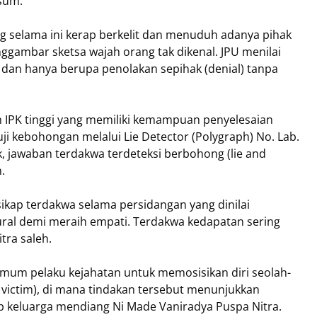
isum.
g selama ini kerap berkelit dan menuduh adanya pihak
ggambar sketsa wajah orang tak dikenal. JPU menilai
ah, dan hanya berupa penolakan sepihak (denial) tanpa
IPK tinggi yang memiliki kemampuan penyelesaian
ji kebohongan melalui Lie Detector (Polygraph) No. Lab.
k, jawaban terdakwa terdeteksi berbohong (lie and
.
ikap terdakwa selama persidangan yang dinilai
tural demi meraih empati. Terdakwa kedapatan sering
tra saleh.
i umum pelaku kejahatan untuk memosisikan diri seolah-
g victim), di mana tindakan tersebut menunjukkan
p keluarga mendiang Ni Made Vaniradya Puspa Nitra.