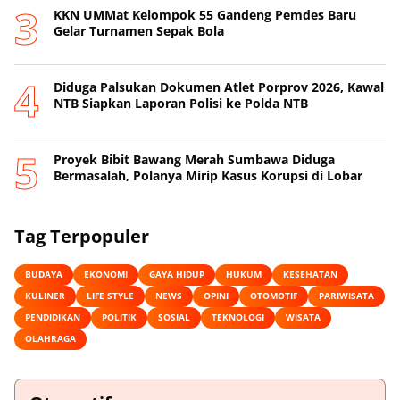
KKN UMMat Kelompok 55 Gandeng Pemdes Baru
Gelar Turnamen Sepak Bola
Diduga Palsukan Dokumen Atlet Porprov 2026, Kawal
NTB Siapkan Laporan Polisi ke Polda NTB
Proyek Bibit Bawang Merah Sumbawa Diduga
Bermasalah, Polanya Mirip Kasus Korupsi di Lobar
Tag Terpopuler
BUDAYA
EKONOMI
GAYA HIDUP
HUKUM
KESEHATAN
KULINER
LIFE STYLE
NEWS
OPINI
OTOMOTIF
PARIWISATA
PENDIDIKAN
POLITIK
SOSIAL
TEKNOLOGI
WISATA
OLAHRAGA