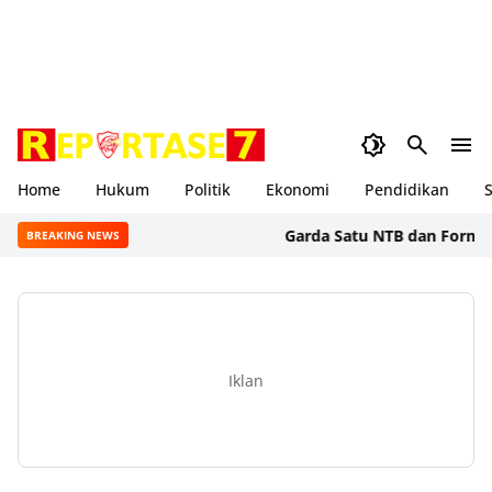
Home
Hukum
Politik
Ekonomi
Pendidikan
S
Garda Satu NTB dan Formal BSS S
BREAKING NEWS
Iklan