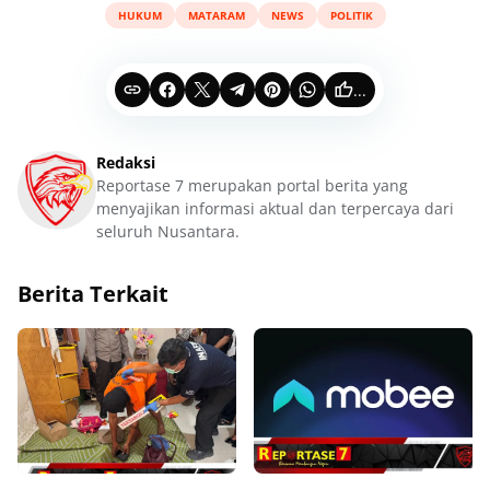
HUKUM
MATARAM
NEWS
POLITIK
...
Redaksi
Reportase 7 merupakan portal berita yang
menyajikan informasi aktual dan terpercaya dari
seluruh Nusantara.
Berita Terkait