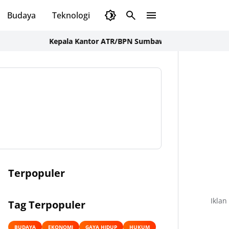
Budaya
Teknologi
Olahraga
Opini
Kepala Kantor ATR/BPN Sumbawa Barat Tegaskan Komitm
Terpopuler
Iklan
Tag Terpopuler
BUDAYA
EKONOMI
GAYA HIDUP
HUKUM