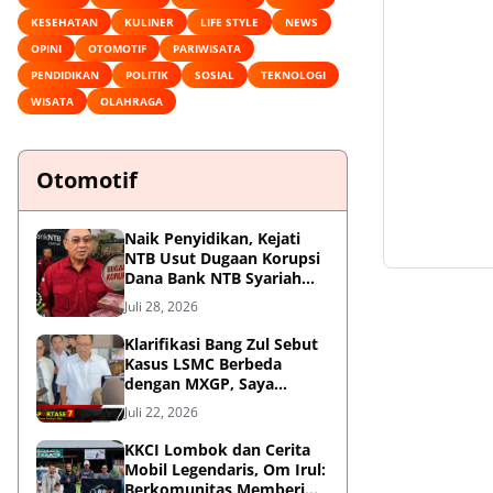
KESEHATAN
KULINER
LIFE STYLE
NEWS
OPINI
OTOMOTIF
PARIWISATA
PENDIDIKAN
POLITIK
SOSIAL
TEKNOLOGI
WISATA
OLAHRAGA
Otomotif
Naik Penyidikan, Kejati
NTB Usut Dugaan Korupsi
Dana Bank NTB Syariah
untuk MXGP 2023
Juli 28, 2026
Klarifikasi Bang Zul Sebut
Kasus LSMC Berbeda
dengan MXGP, Saya
Dipanggil Sebagai Saksi
Juli 22, 2026
KKCI Lombok dan Cerita
Mobil Legendaris, Om Irul:
Berkomunitas Memberi