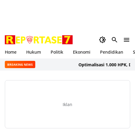
Home
Hukum
Politik
Ekonomi
Pendidikan
S
Optimalisasi 1.000 HPK, Dinkes 
BREAKING NEWS
Iklan