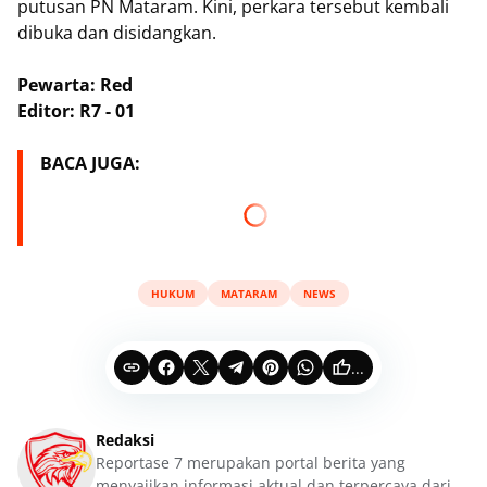
putusan PN Mataram. Kini, perkara tersebut kembali
dibuka dan disidangkan.
Pewarta: Red
Editor: R7 - 01
BACA JUGA:
HUKUM
MATARAM
NEWS
...
Redaksi
Reportase 7 merupakan portal berita yang
menyajikan informasi aktual dan terpercaya dari