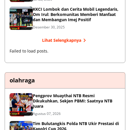
KKCI Lombok dan Cerita Mobil Legendaris,
Om Irul: Berkomunitas Memberi Manfaat
dan Membangun Imej Positif
Desember 30, 2025
Lihat Selengkapnya
Failed to load posts.
olahraga
Pengprov Muaythai NTB Resmi
Dikukuhkan, Sekjen PBMI: Saatnya NTB
Juara
Agustus 07, 2026
Tim Bulutangkis Polda NTB Ukir Prestasi di
Kapolri Cup 2026