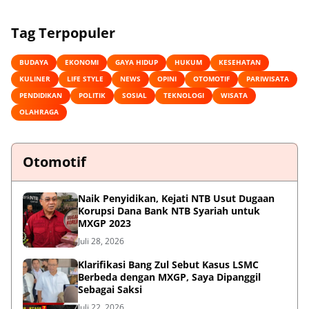
Tag Terpopuler
BUDAYA
EKONOMI
GAYA HIDUP
HUKUM
KESEHATAN
KULINER
LIFE STYLE
NEWS
OPINI
OTOMOTIF
PARIWISATA
PENDIDIKAN
POLITIK
SOSIAL
TEKNOLOGI
WISATA
OLAHRAGA
Otomotif
Naik Penyidikan, Kejati NTB Usut Dugaan
Korupsi Dana Bank NTB Syariah untuk
MXGP 2023
Juli 28, 2026
Klarifikasi Bang Zul Sebut Kasus LSMC
Berbeda dengan MXGP, Saya Dipanggil
Sebagai Saksi
Juli 22, 2026