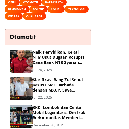
OPINI
OTOMOTIF
PARIWISATA
PENDIDIKAN
POLITIK
SOSIAL
TEKNOLOGI
WISATA
OLAHRAGA
Otomotif
Naik Penyidikan, Kejati
NTB Usut Dugaan Korupsi
Dana Bank NTB Syariah
untuk MXGP 2023
Juli 28, 2026
Klarifikasi Bang Zul Sebut
Kasus LSMC Berbeda
dengan MXGP, Saya
Dipanggil Sebagai Saksi
Juli 22, 2026
KKCI Lombok dan Cerita
Mobil Legendaris, Om Irul:
Berkomunitas Memberi
Manfaat dan Membangun
Desember 30, 2025
Imej Positif