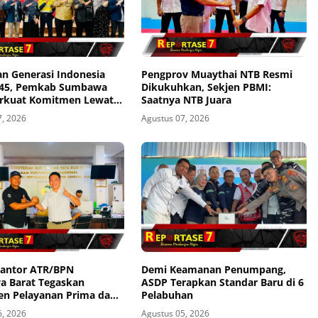
n Generasi Indonesia
Pengprov Muaythai NTB Resmi
045, Pemkab Sumbawa
Dikukuhkan, Sekjen PBMI:
erkuat Komitmen Lewat
Saatnya NTB Juara
 Kesehatan 1.000 HPK
7, 2026
Agustus 07, 2026
Kantor ATR/BPN
Demi Keamanan Penumpang,
 Barat Tegaskan
ASDP Terapkan Standar Baru di 6
n Pelayanan Prima dan
Pelabuhan
ntu Pengaduan
6, 2026
Agustus 05, 2026