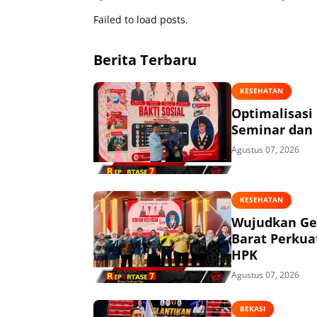
Masyara
Failed to load posts.
Berita Terbaru
KESEHATAN
Optimalisasi
Seminar dan 
Agustus 07, 2026
KESEHATAN
Wujudkan Ge
Barat Perkua
HPK
Agustus 07, 2026
BEKASI