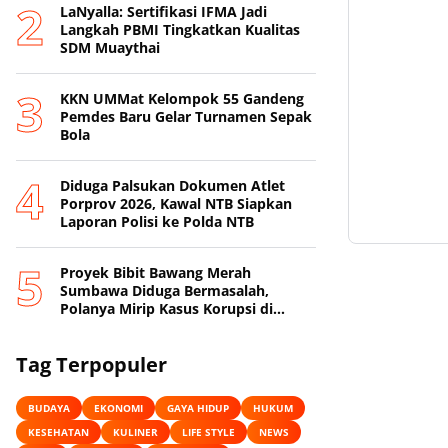
LaNyalla: Sertifikasi IFMA Jadi
Langkah PBMI Tingkatkan Kualitas
SDM Muaythai
KKN UMMat Kelompok 55 Gandeng
Pemdes Baru Gelar Turnamen Sepak
Bola
Diduga Palsukan Dokumen Atlet
Porprov 2026, Kawal NTB Siapkan
Laporan Polisi ke Polda NTB
Proyek Bibit Bawang Merah
Sumbawa Diduga Bermasalah,
Polanya Mirip Kasus Korupsi di
Lobar
Tag Terpopuler
BUDAYA
EKONOMI
GAYA HIDUP
HUKUM
KESEHATAN
KULINER
LIFE STYLE
NEWS