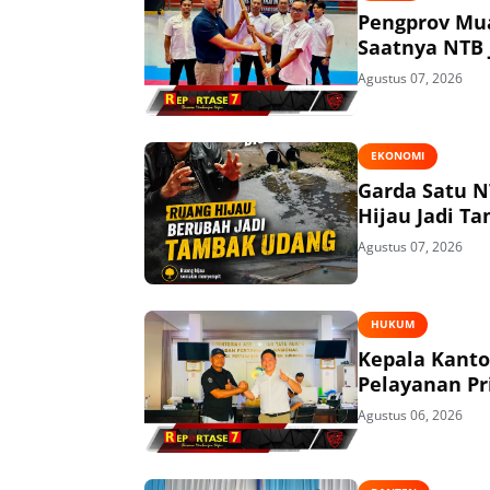
Pengprov Mua
Saatnya NTB 
Agustus 07, 2026
EKONOMI
Garda Satu N
Hijau Jadi T
Agustus 07, 2026
HUKUM
Kepala Kant
Pelayanan P
Agustus 06, 2026