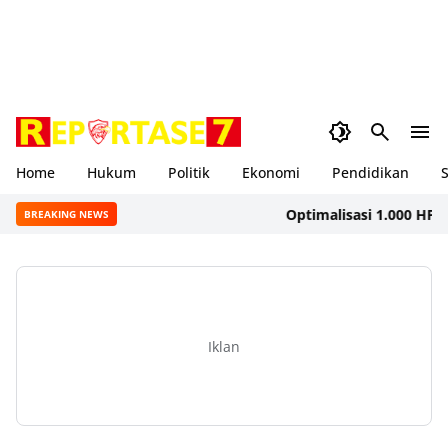
Home
Hukum
Politik
Ekonomi
Pendidikan
S
Optimalisasi 1.000 HPK, Din
BREAKING NEWS
Iklan