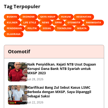
Tag Terpopuler
BUDAYA
EKONOMI
GAYA HIDUP
HUKUM
KESEHATAN
KULINER
LIFE STYLE
NEWS
OPINI
OTOMOTIF
PARIWISATA
PENDIDIKAN
POLITIK
SOSIAL
TEKNOLOGI
WISATA
OLAHRAGA
Otomotif
Naik Penyidikan, Kejati NTB Usut Dugaan
Korupsi Dana Bank NTB Syariah untuk
MXGP 2023
Juli 28, 2026
Klarifikasi Bang Zul Sebut Kasus LSMC
Berbeda dengan MXGP, Saya Dipanggil
Sebagai Saksi
Juli 22, 2026