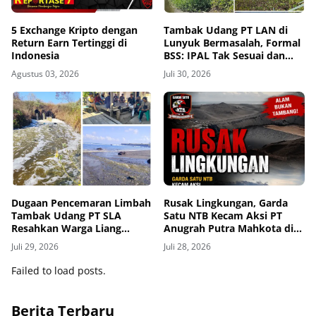
5 Exchange Kripto dengan
Tambak Udang PT LAN di
Return Earn Tertinggi di
Lunyuk Bermasalah, Formal
Indonesia
BSS: IPAL Tak Sesuai dan
Mangrove Dibabat
Agustus 03, 2026
Juli 30, 2026
Dugaan Pencemaran Limbah
Rusak Lingkungan, Garda
Tambak Udang PT SLA
Satu NTB Kecam Aksi PT
Resahkan Warga Liang
Anugrah Putra Mahkota di
Bagek, Biota Laut Mati,
Pantai Babar
Juli 29, 2026
Juli 28, 2026
Anak-Anak Alami Gatal-
Gatal
Failed to load posts.
Berita Terbaru