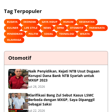
Tag Terpopuler
BUDAYA
EKONOMI
GAYA HIDUP
HUKUM
KESEHATAN
KULINER
LIFE STYLE
NEWS
OPINI
OTOMOTIF
PARIWISATA
PENDIDIKAN
POLITIK
SOSIAL
TEKNOLOGI
WISATA
OLAHRAGA
Otomotif
Naik Penyidikan, Kejati NTB Usut Dugaan
Korupsi Dana Bank NTB Syariah untuk
MXGP 2023
Juli 28, 2026
Klarifikasi Bang Zul Sebut Kasus LSMC
Berbeda dengan MXGP, Saya Dipanggil
Sebagai Saksi
Juli 22, 2026