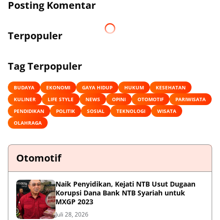
Posting Komentar
Terpopuler
Tag Terpopuler
BUDAYA
EKONOMI
GAYA HIDUP
HUKUM
KESEHATAN
KULINER
LIFE STYLE
NEWS
OPINI
OTOMOTIF
PARIWISATA
PENDIDIKAN
POLITIK
SOSIAL
TEKNOLOGI
WISATA
OLAHRAGA
Otomotif
Naik Penyidikan, Kejati NTB Usut Dugaan
Korupsi Dana Bank NTB Syariah untuk
MXGP 2023
Juli 28, 2026