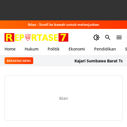
Iklan - Scroll ke bawah untuk melanjutkan
Home
Hukum
Politik
Ekonomi
Pendidikan
S
Kajari Sumbawa Barat Tegaskan
BREAKING NEWS
Iklan