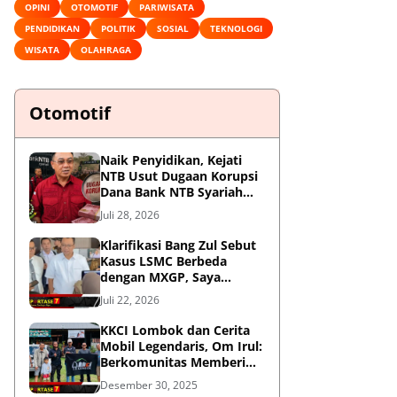
OPINI
OTOMOTIF
PARIWISATA
PENDIDIKAN
POLITIK
SOSIAL
TEKNOLOGI
WISATA
OLAHRAGA
Otomotif
Naik Penyidikan, Kejati
NTB Usut Dugaan Korupsi
Dana Bank NTB Syariah
untuk MXGP 2023
Juli 28, 2026
Klarifikasi Bang Zul Sebut
Kasus LSMC Berbeda
dengan MXGP, Saya
Dipanggil Sebagai Saksi
Juli 22, 2026
KKCI Lombok dan Cerita
Mobil Legendaris, Om Irul:
Berkomunitas Memberi
Manfaat dan Membangun
Desember 30, 2025
Imej Positif