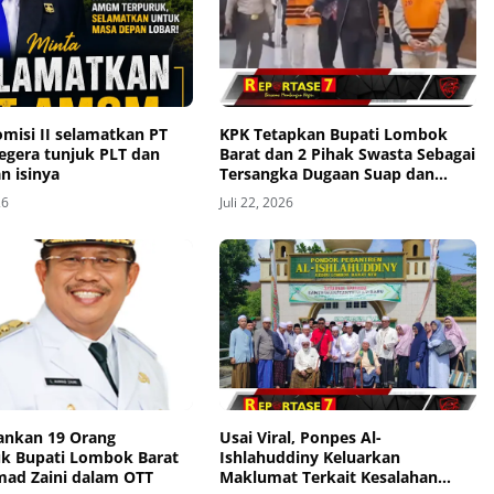
misi II selamatkan PT
KPK Tetapkan Bupati Lombok
gera tunjuk PLT dan
Barat dan 2 Pihak Swasta Sebagai
n isinya
Tersangka Dugaan Suap dan
Gratifikasi Proyek
26
Juli 22, 2026
nkan 19 Orang
Usai Viral, Ponpes Al-
k Bupati Lombok Barat
Ishlahuddiny Keluarkan
mad Zaini dalam OTT
Maklumat Terkait Kesalahan