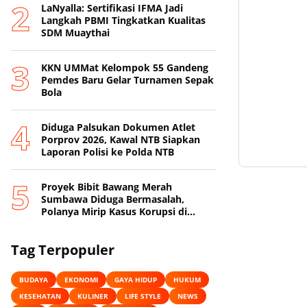
LaNyalla: Sertifikasi IFMA Jadi
Langkah PBMI Tingkatkan Kualitas
SDM Muaythai
KKN UMMat Kelompok 55 Gandeng
Pemdes Baru Gelar Turnamen Sepak
Bola
Diduga Palsukan Dokumen Atlet
Porprov 2026, Kawal NTB Siapkan
Laporan Polisi ke Polda NTB
Proyek Bibit Bawang Merah
Sumbawa Diduga Bermasalah,
Polanya Mirip Kasus Korupsi di
Lobar
Tag Terpopuler
BUDAYA
EKONOMI
GAYA HIDUP
HUKUM
KESEHATAN
KULINER
LIFE STYLE
NEWS